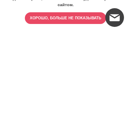
сайтом.
ХОРОШО, БОЛЬШЕ НЕ ПОКАЗЫВАТЬ
ИМЕЮТСЯ ПРОТИВОПОКАЗАНИЯ,
ПРОКОНСУЛЬТИРУЙТЕСЬ СО
СПЕЦИАЛИСТОМ
18+
Найти