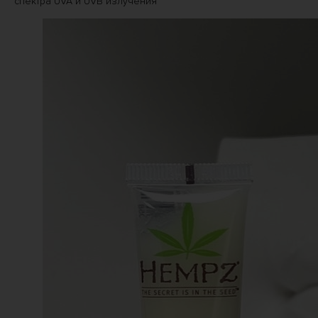
спектра UVA и UVB излучения