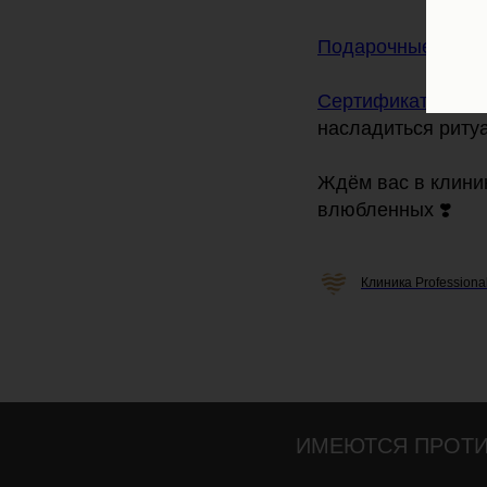
Подарочные сер
Сертификат
можно
насладиться риту
Ждём вас в клини
влюбленных ❣️
Клиника Professiona
ИМЕЮТСЯ ПРОТИ