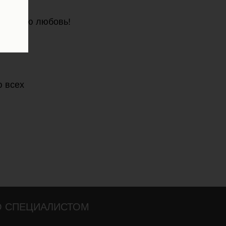
ть свою любовь!
евушке
 всех
О СПЕЦИАЛИСТОМ