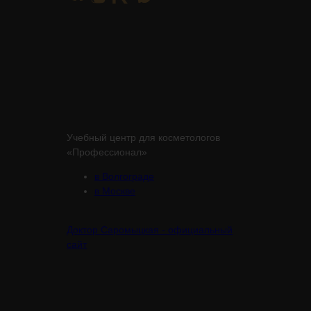
Учебный центр для косметологов
«Профессионал»
в Волгограде
в Москве
Доктор Саромыцкая - официальный
сайт