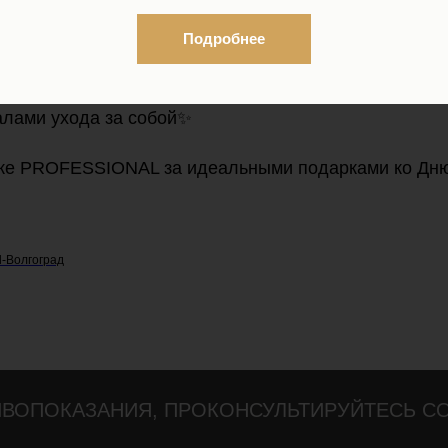
Подробнее
тификаты PROFESSIONAL
- идеальный способ вырази
 приобрести на любую сумму, они помогут любой д
алами ухода за собой✨
ке PROFESSIONAL за идеальными подарками ко Дню
l-Волгоград
ВОПОКАЗАНИЯ, ПРОКОНСУЛЬТИРУЙТЕСЬ С