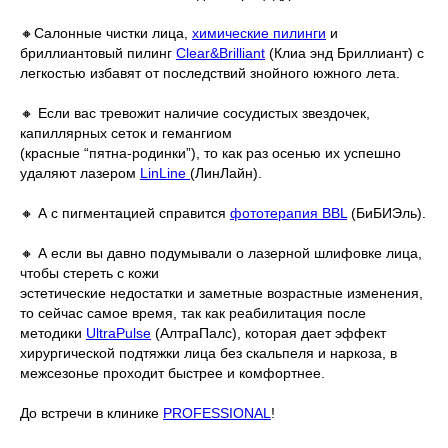
⠀
🔸Салонные чистки лица,
химические пилинги
и
бриллиантовый пилинг
Clear&Brilliant
(Клиа энд Бриллиант) с
легкостью избавят от последствий знойного южного лета.
⠀
🔸 Если вас тревожит наличие сосудистых звездочек,
капиллярных сеток и гемангиом
(красные “пятна-родинки”), то как раз осенью их успешно
удаляют лазером
LinLine
(ЛинЛайн).
⠀
🔸 А с пигментацией справится
фототерапия BBL
(БиБИЭль).
⠀
🔸 А если вы давно подумывали о лазерной шлифовке лица,
чтобы стереть с кожи
эстетические недостатки и заметные возрастные изменения,
то сейчас самое время, так как реабилитация после
методики
UltraPulse
(АлтраПалс), которая дает эффект
хирургической подтяжки лица без скальпеля и наркоза, в
межсезонье проходит быстрее и комфортнее.
До встречи в клинике
PROFESSIONAL
!