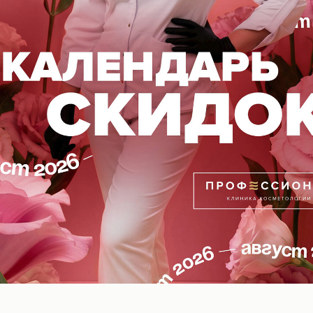
рвая часть нашего анпакинга, хочу показать вам наш
омпанией
PROLIFEANDSKIN
это наша абсолютная новинка -
крем SMARTGLO
с н
находка для тех, кто хочет сохранить молодость и кр
лько эффективно борется с признаками старения, 
ый уход, защищая ее от негативных воздействий о
о при нашем активном ритме жизни