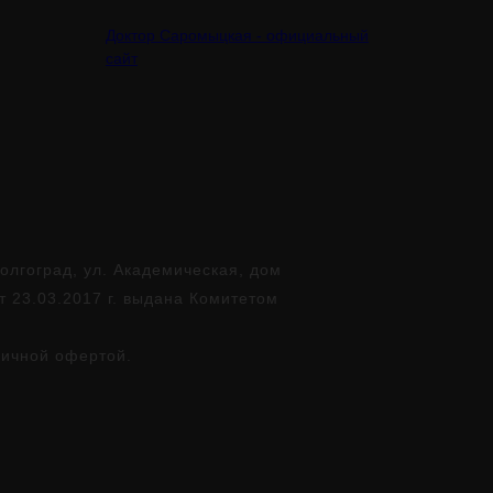
Доктор Саромыцкая - официальный
сайт
лгоград, ул. Академическая, дом
т 23.03.2017 г. выдана Комитетом
личной офертой.