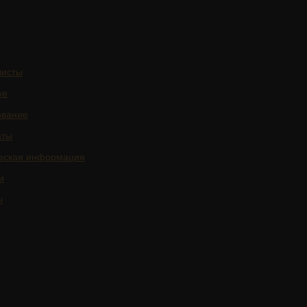
листы
ке
ование
аты
еская информация
и
ы