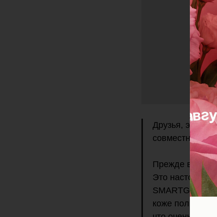
Друзья, это пе
совместно с к
Прежде всего, 
Это настоящая 
SMARTGLO не то
коже полноценн
что очень важн