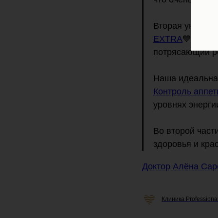
Вторая уникаль
EXTRA
💙 Бога
потрясающий ре
Наша идеальна
Контроль аппет
уровнях энерги
Во второй част
здоровья и кра
Доктор Алёна Са
Клиника Professiona