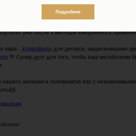
Подробнее
ная новинка создана специально для красоты ваших
тейший состав для питания, утолщения волос. Вы ув
зультат уже после 3 месяцев ежедневного примене
я пара -
Хлорофилл
для детокса, защелачивания ор
ита
💚 Супер-дуэт для того, чтобы ваш метаболизм б
и
и нашего анпакинга познакомлю вас с незаменимыми
соты🙌
ромыцкая
l-Волгоград