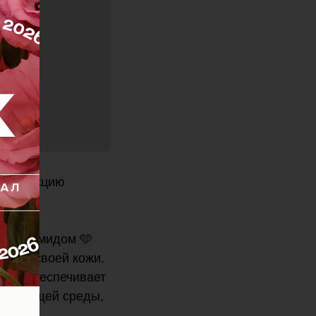
у продукцию
иацинамидом 🩵
асоту своей кожи.
но и обеспечивает
кружающей среды,