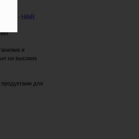
 волос -
HAIR
идите
ния
ганизма и
ыл на высоких
 продуктами для