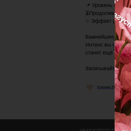
📌 Уровень боли: 2
⏳Продолжительнос
✨ Эффект (время):
⠀
Важнейшее свойст
Интенс вы получи
станет ещё ярче.
Записывайтесь в 
Клиника Professiona