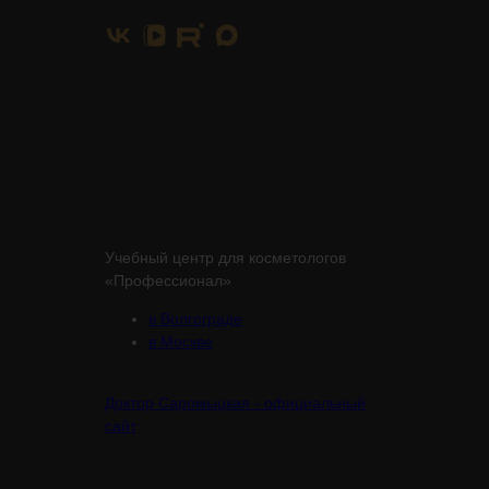
Учебный центр для косметологов
«Профессионал»
в Волгограде
в Москве
Доктор Саромыцкая - официальный
сайт