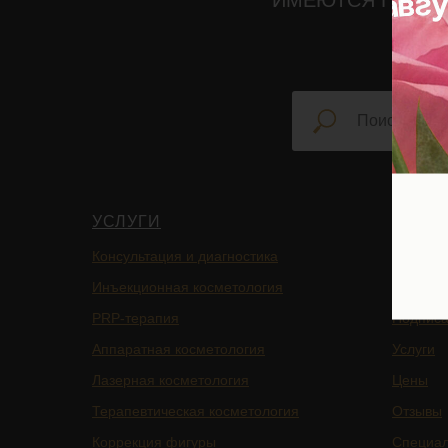
ИМЕЮТСЯ ПРОТИ
УСЛУГИ
НАВИ
Консультация и диагностика
Главная
Инъекционная косметология
Блог
PRP-терапия
Подписа
Аппаратная косметология
Услуги
Лазерная косметология
Цены
Терапевтическая косметология
Отзывы
Коррекция фигуры
Специа