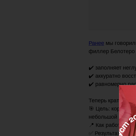
Ранее
мы говорил
филлер Белотеро 
✔️ заполняет нег
✔️ аккуратно восс
✔️ равномерно рас
⠀
Теперь краткая сп
🎯 Цель: коррекци
небольшой объём 
📍 Как работает: 
✅ Результат: сраз