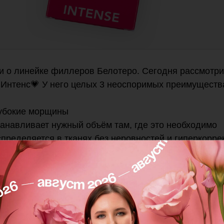
и о линейке филлеров Белотеро. Сегодня рассмотр
Интенс💗 У него целых 3 неоспоримых преимуществ
лубокие морщины
танавливает нужный объём там, где это необходимо
пределяется в тканях без неровностей и гиперкорре
равка.
я носогубных складок, морщин-марионеток (поднять у
в скулах
разглаживает средние и глубокие морщины
у в зеркале – морщины разглаживаются, стираются п