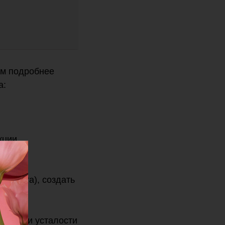
им подробнее
а:
кции
глы рта), создать
ризнаки усталости