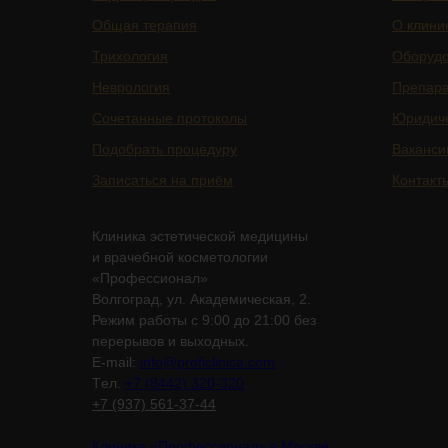
Общая терапия
О клини
Трихология
Оборуд
Неврология
Препар
Сочетанные протоколы
Юридич
Подобрать процедуру
Ваканси
Записаться на приём
Контакт
Клиника эстетической медицины
и врачебной косметологии
«Профессионал»
Волгоград, ул. Академическая, 2.
Режим работы с 9:00 до 21:00 без
перерывов и выходных.
E-mail:
info@proficlinica.com
Tел.
+7 (8442) 320-320
+7 (937) 561-37-44
Клиника «Профессионал» в Москве