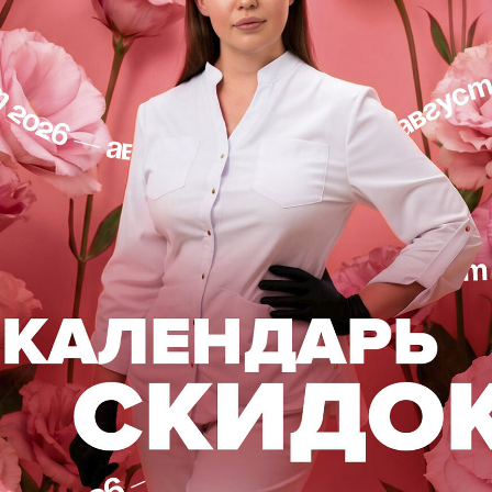
 из 10
ть процедуры: 30 минут
 от 10 до 12 месяцев
во филлера – это баланс эластичности и биодеград
те длительный и предсказуемый результат, а ваша а
нашу клинику на процедуру по телефонам, указанны
l-Волгоград