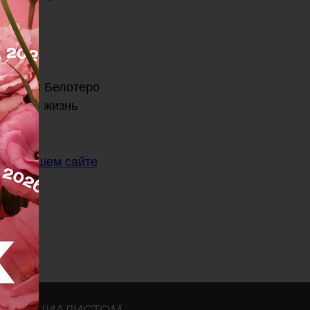
ации. С Белотеро
ктивная жизнь
м на
нашем сайте