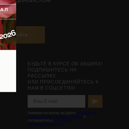
О СПЕЦИАЛИСТОМ
Найти
БУДЬТЕ В КУРСЕ ОБ АКЦИЯХ!
ПОДПИШИТЕСЬ НА
РАССЫЛКУ,
ИЛИ ПРИСОЕДИНЯЙТЕСЬ К
НАМ В СОЦСЕТЯХ!
Нажимая на кнопку, вы даете
согласие на
обработку персональных данных
и
соглашаетесь с
политикой
конфиденциальности