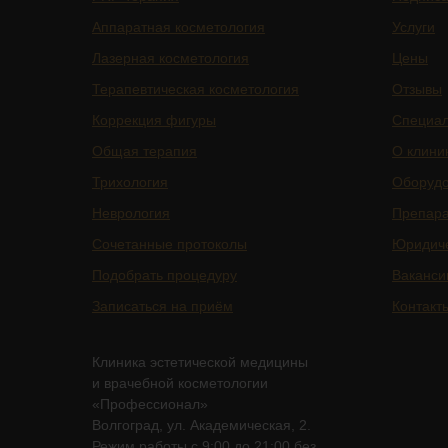
Аппаратная косметология
Услуги
Лазерная косметология
Цены
Терапевтическая косметология
Отзывы
Коррекция фигуры
Специа
Общая терапия
О клини
Трихология
Оборуд
Неврология
Препар
Сочетанные протоколы
Юридич
Подобрать процедуру
Ваканси
Записаться на приём
Контакт
Клиника эстетической медицины
и врачебной косметологии
«Профессионал»
Волгоград, ул. Академическая, 2.
Режим работы с 9:00 до 21:00 без