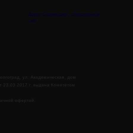
Доктор Саромыцкая - официальный
сайт
лгоград, ул. Академическая, дом
т 23.03.2017 г. выдана Комитетом
личной офертой.