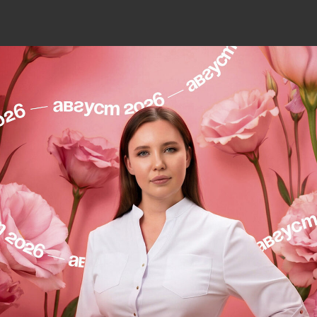
 носогубных складок и
щью филлера