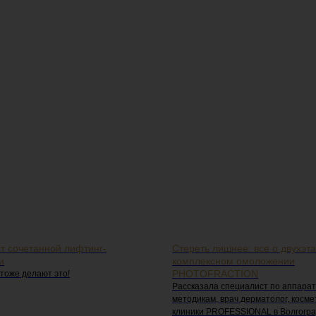
ат сочетанной лифтинг-
Стереть лишнее: все о двухэт
и
комплексном омоложении
PHOTOFRACTION
тоже делают это!
Рассказала специалист по аппара
методикам, врач дерматолог, косме
клиники PROFESSIONAL в Волгогр