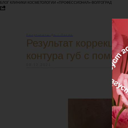
БЛОГ КЛИНИКИ КОСМЕТОЛОГИИ «ПРОФЕССИОНАЛ»-ВОЛГОГРАД
Результаты До / После
Результат коррекции
контура губ с помо
08.12.2021