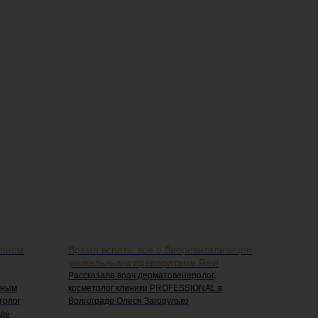
апном
Время вспять: все о биоревитализации
уникальными препаратами Revi
Рассказала врач дерматовенеролог,
тным
косметолог клиники PROFESSIONAL в
толог
Волгограде Олеся Загорулько
аде