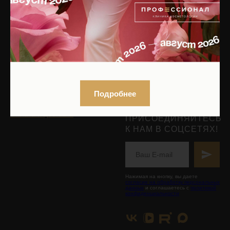
Сочетанные протоколы
Вакансии
Подобрать процедуру
Контакты
Записаться на приём
КОСМЕТИКА
БУДЬТЕ В КУРСЕ ОБ
АКЦИЯХ!
Интернет-магазин
ПОДПИШИТЕСЬ НА
Подробнее
РАССЫЛКУ,
Каталог по брендам
ИЛИ
Оплата и доставка
ПРИСОЕДИНЯЙТЕСЬ
К НАМ В СОЦСЕТЯХ!
Нажимая на кнопку, вы даете
согласие на обработку персональных
данных
и соглашаетесь с
политикой
конфиденциальности