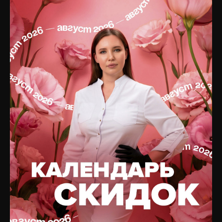
УСЛУГИ
НАВИГАЦИЯ ПО
САЙТУ
Консультация и
диагностика
Главная
Инъекционная
Блог
косметология
Подписаться на рассылку
PRP-терапия
новостей
Аппаратная косметология
Услуги
Лазерная косметология
Цены
Терапевтическая
Отзывы
косметология
Специалисты
Коррекция фигуры
О клинике
Общая терапия
Оборудование
Трихология
Препараты
Неврология
Юридическая информация