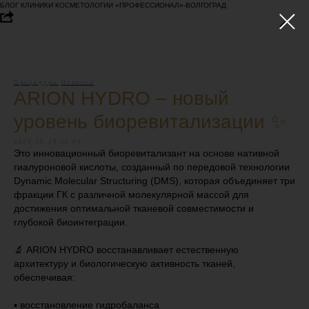
БЛОГ КЛИНИКИ КОСМЕТОЛОГИИ «ПРОФЕССИОНАЛ»-ВОЛГОГРАД
Процедуры
Новинки
ARION HYDRO – новый
уровень биоревитализации ✨
2025-06-19 20:24
Это инновационный биоревитализант на основе нативной
гиалуроновой кислоты, созданный по передовой технологии
Dynamic Molecular Structuring (DMS), которая объединяет три
фракции ГК с различной молекулярной массой для
достижения оптимальной тканевой совместимости и
глубокой биоинтеграции.
🔬 ARION HYDRO восстанавливает естественную
архитектуру и биологическую активность тканей,
обеспечивая:
▪️ восстановление гидробаланса