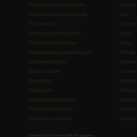
Консультация и диагностика
Главная
Инъекционная косметология
Блог
PRP-терапия
Подписа
Аппаратная косметология
Услуги
Лазерная косметология
Цены
Терапевтическая косметология
Отзывы
Коррекция фигуры
Специа
Общая терапия
О клини
Трихология
Оборуд
Неврология
Препар
Сочетанные протоколы
Юридич
Подобрать процедуру
Ваканси
Записаться на приём
Контакт
Клиника эстетической медицины