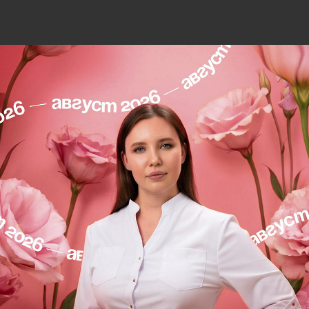
т вас!