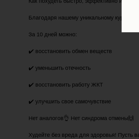
Как похудеть быстро, эффективно и без 
Благодаря нашему уникальному курсу пох
За 10 дней можно:
✔️ восстановить обмен веществ
✔️ уменьшить отечность
✔️ восстановить работу ЖКТ
✔️ улучшить свое самочувствие
Нет аналогов👌 Нет синдрома отмены🙌
Худейте без вреда для здоровья! Пусть в