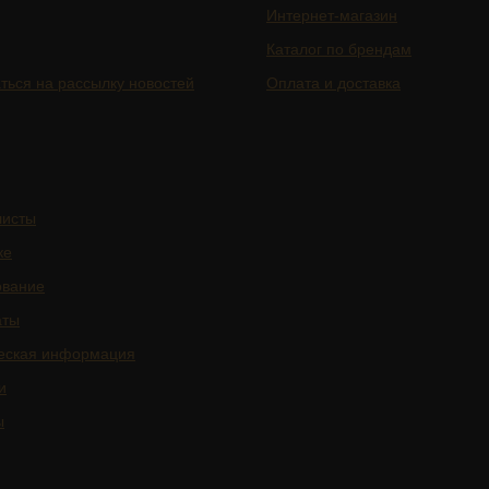
Интернет-магазин
Каталог по брендам
ться на рассылку новостей
Оплата и доставка
листы
ке
ование
аты
еская информация
и
ы