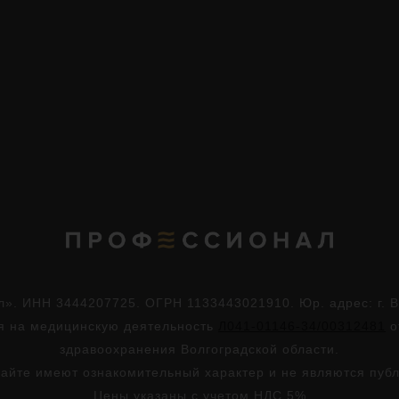
. ИНН 3444207725. ОГРН 1133443021910. Юр. адрес: г. Во
ия на медицинскую деятельность
Л041-01146-34/00312481
о
здравоохранения Волгоградской области.
айте имеют ознакомительный характер и не являются пуб
Цены указаны с учетом НДС 5%