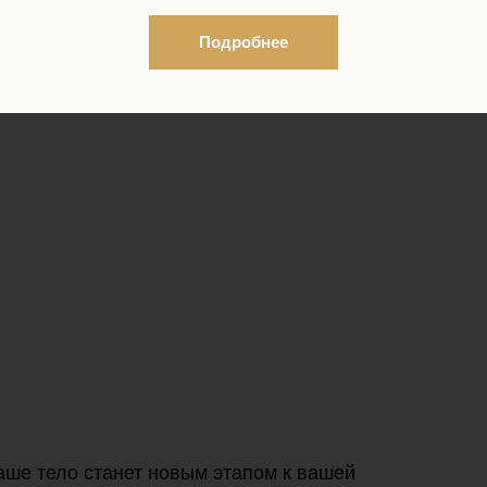
вреда для здоровья?
Подробнее
удения и детокса за 10 дней -
HI! BEACH
✨
аше тело станет новым этапом к вашей