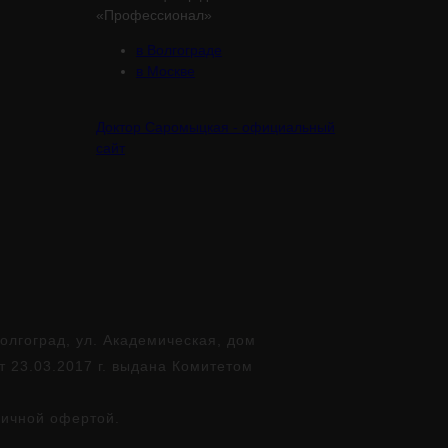
«Профессионал»
в Волгограде
в Москве
Доктор Саромыцкая - официальный
сайт
лгоград, ул. Академическая, дом
т 23.03.2017 г. выдана Комитетом
личной офертой.