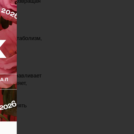
 кожи, возвращая
яет метаболизм,
 восстанавливает
сслабляет,
, как сиять