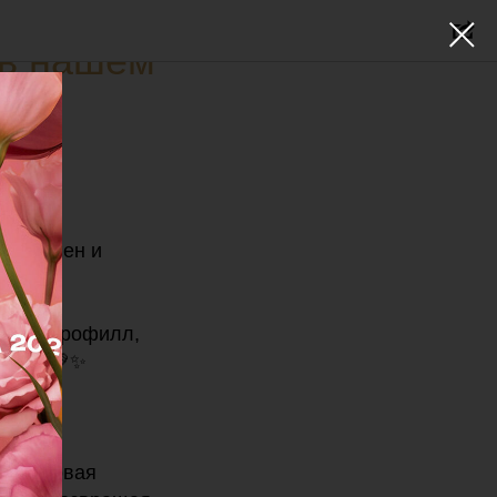
 в нашем
 коллаген и
кий хлорофилл,
нергии💚✨
алуроновая