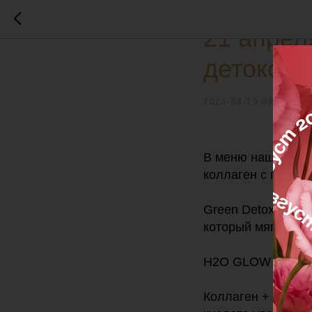
МЕРОПРИЯТИЯ
21 апрел
детокс-б
2025-04-19 09:46
В меню нашего дег
коллаген с гиалур
Green Detox — эл
который мягко очи
H2O GLOW 🌊💧
Коллаген + гиалу