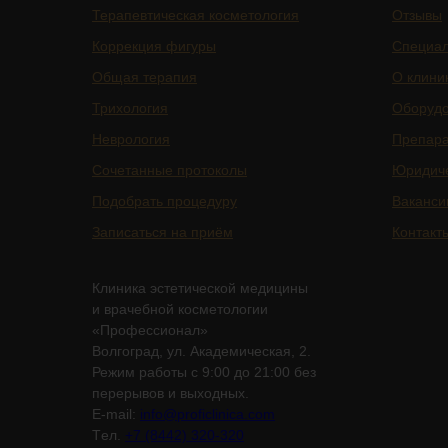
Терапевтическая косметология
Отзывы
Коррекция фигуры
Специа
Общая терапия
О клини
Трихология
Оборуд
Неврология
Препар
Сочетанные протоколы
Юридич
Подобрать процедуру
Ваканси
Записаться на приём
Контакт
Клиника эстетической медицины
и врачебной косметологии
«Профессионал»
Волгоград, ул. Академическая, 2.
Режим работы с 9:00 до 21:00 без
перерывов и выходных.
E-mail:
info@proficlinica.com
Tел.
+7 (8442) 320-320