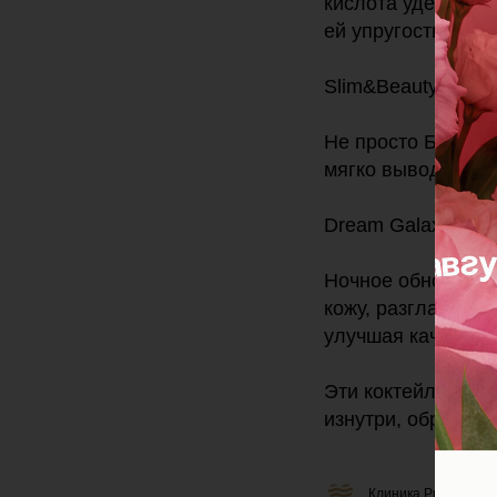
кислота удерживае
ей упругость и ро
Slim&Beauty 🌿
Не просто БАД — 
мягко выводит ток
Dream Galaxy 🌙
Ночное обновление
кожу, разглаживае
улучшая качество 
Эти коктейли крас
изнутри, обрести 
Клиника Professiona