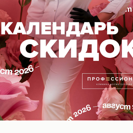
т влагу, как магнит, а коллаген укрепляет структуру
вный тон.
ваш помощник в идеальной форме! Super Body ускор
сины и снижает тягу к сладкому.
 для тела и души! Пока вы спите, ночной коллаген
т морщинки и укрепляет волосы. А еще — глубоко ра
сна.
оты превратят заботу о себе в удовольствие. Узнайте
лёгкость и просыпаться с ощущением молодости!
l-Волгоград