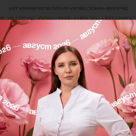
БЛОГ КЛИНИКИ КОСМЕТОЛОГИИ «ПРОФЕССИОНАЛ»-ВОЛГОГРАД
я ждём вас на дегустацию
аре! 🌿✨
устационного бара: хлорофилл, Super Body, ночной
оновой кислотой:
иксир красоты и здоровья! В основе коктейля — жид
щает организм, даря коже сияние, а телу — заряд э
роновая кислота = мощный дуэт для вашей кожи! Ги