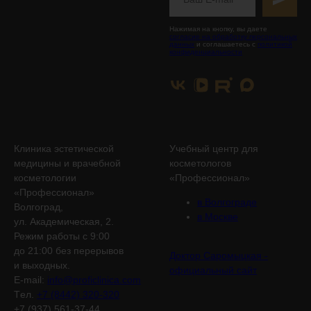
Нажимая на кнопку, вы даете
согласие на обработку персональных
данных
и соглашаетесь с
политикой
конфиденциальности
Клиника эстетической
Учебный центр для
медицины и врачебной
косметологов
косметологии
«Профессионал»
«Профессионал»
в Волгограде
Волгоград,
в Москве
ул. Академическая, 2.
Режим работы с 9:00
до 21:00 без перерывов
Доктор Саромыцкая -
и выходных.
официальный сайт
E-mail:
info@proficlinica.com
Tел.
+7 (8442) 320-320
+7 (937) 561-37-44