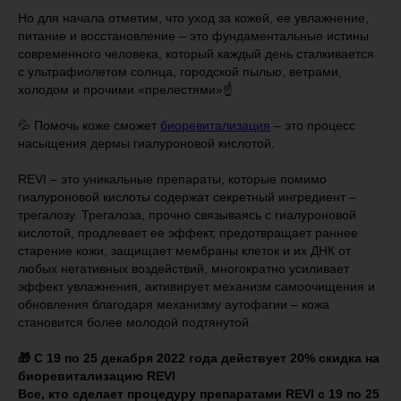
⠀
Но для начала отметим, что уход за кожей, ее увлажнение,
питание и восстановление – это фундаментальные истины
современного человека, который каждый день сталкивается
с ультрафиолетом солнца, городской пылью, ветрами,
холодом и прочими «прелестями»☝️
⠀
💦 Помочь коже сможет
биоревитализация
– это процесс
насыщения дермы гиалуроновой кислотой.
REVI – это уникальные препараты, которые помимо
гиалуроновой кислоты содержат секретный ингредиент –
трегалозу. Трегалоза, прочно связываясь с гиалуроновой
кислотой, продлевает ее эффект, предотвращает раннее
старение кожи, защищает мембраны клеток и их ДНК от
любых негативных воздействий, многократно усиливает
эффект увлажнения, активирует механизм самоочищения и
обновления благодаря механизму аутофагии – кожа
становится более молодой подтянутой.
🎁 С 19 по 25 декабря 2022 года действует 20% скидка на
биоревитализацию REVI
Все, кто сделает процедуру препаратами REVI с 19 по 25