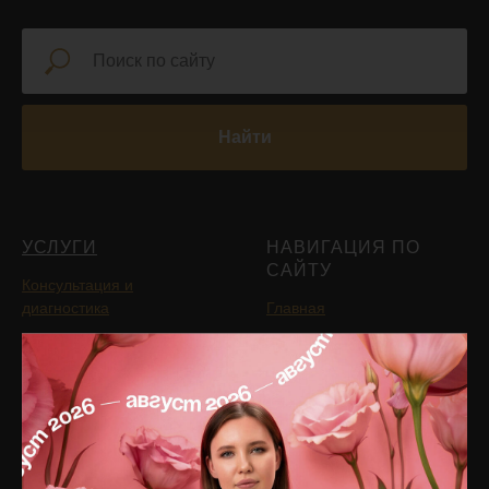
Найти
УСЛУГИ
НАВИГАЦИЯ ПО
САЙТУ
Консультация и
диагностика
Главная
Инъекционная
Блог
косметология
Подписаться на рассылку
PRP-терапия
новостей
Аппаратная косметология
Услуги
Лазерная косметология
Цены