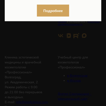
Подробнее
Нажимая на кнопку, вы даете
согласие на обработку персональных
данных
и соглашаетесь с
политикой
конфиденциальности
Клиника эстетической
Учебный центр для
медицины и врачебной
косметологов
косметологии
«Профессионал»
«Профессионал»
в Волгограде
Волгоград,
в Москве
ул. Академическая, 2.
Режим работы с 9:00
до 21:00 без перерывов
Доктор Саромыцкая -
и выходных.
официальный сайт
E-mail:
info@proficlinica.com