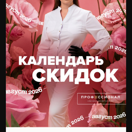
Терапевтическая
Отзывы
косметология
Специалисты
Коррекция фигуры
О клинике
Общая терапия
Оборудование
Трихология
Препараты
Неврология
Юридическая информация
Сочетанные протоколы
Вакансии
Подобрать процедуру
Контакты
Записаться на приём
КОСМЕТИКА
БУДЬТЕ В КУРСЕ ОБ
АКЦИЯХ!
Интернет-магазин
ПОДПИШИТЕСЬ НА
РАССЫЛКУ,
Каталог по брендам
ИЛИ
Оплата и доставка
ПРИСОЕДИНЯЙТЕСЬ
К НАМ В СОЦСЕТЯХ!