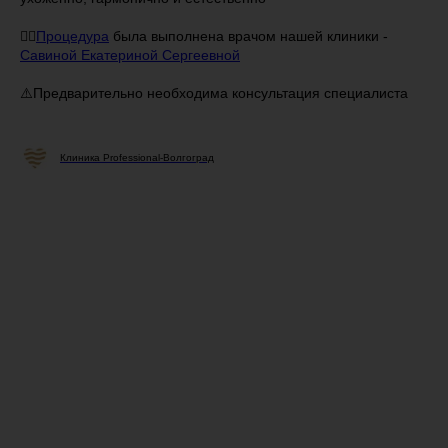
👩‍⚕️
Процедура
была выполнена врачом нашей клиники -
Савиной Екатериной Сергеевной
⚠️Предварительно необходима консультация специалиста
Клиника Professional-Волгоград