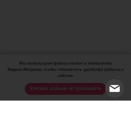
Мы используем файлы cookie и технологии
Яндекс.Метрики, чтобы обеспечить удобство работы с
сайтом.
ХОРОШО, БОЛЬШЕ НЕ ПОКАЗЫВАТЬ
ИМЕЮТСЯ ПРОТИВОПОКАЗАНИЯ,
ПРОКОНСУЛЬТИРУЙТЕСЬ СО
СПЕЦИАЛИСТОМ