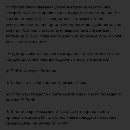
Ультрафиолет повышает уровень гормона серотонина,
который вызывает прилив сил и поднимает настроение. Не
только потому, что вы находитесь в отпуске у моря —
улучшение состояния организма происходит действительно
изнутри. Солнце способствует выработке в организме
витамина D, а он отвечает за крепкие здоровые зубы и ногти,
повышает иммунитет.
️ ☀️ Для красивого и ровного загара начните употреблять за
три дня до солнечных ванн двойную дозу витамина D
☀️ Пейте капсулы Веторон
☀️ Добавьте в свой рацион морковный сок
☀️ Используйте масло с Бета-каротином и масло помадного
дерева St Barth
☀️ В летнее время можно отказаться от перорального
приема витамина D, только если вы проводите на солнце
каждый день, не менее 20 минут