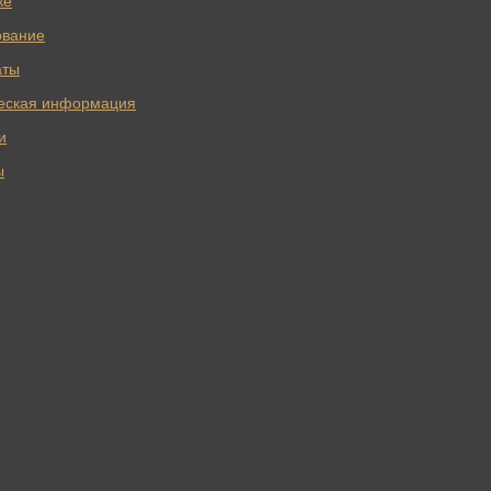
ке
ование
аты
еская информация
и
ы