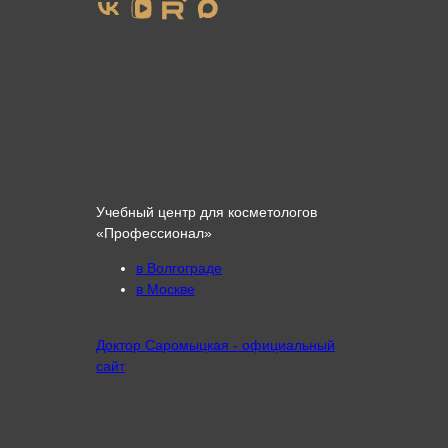
Учебный центр для косметологов
«Профессионал»
в Волгограде
в Москве
Доктор Саромыцкая - официальный
сайт