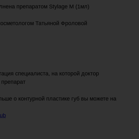
нена препаратом Stylage M (1мл)
осметологом Татьяной Фроловой
ация специалиста, на которой доктор
 препарат
льше о контурной пластике губ вы можете на
gub