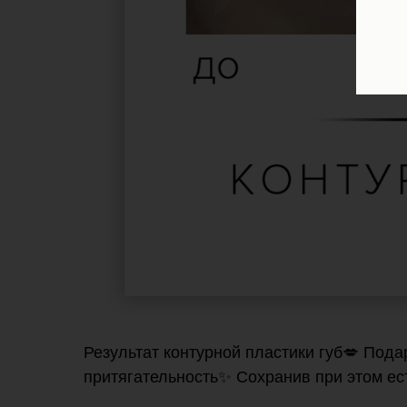
Результат контурной пластики губ💋 Пода
притягательность✨ Сохранив при этом ес