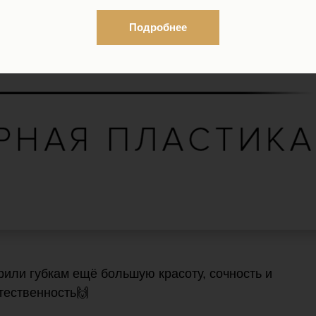
Подробнее
рили губкам ещё большую красоту, сочность и
тественность🙌