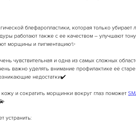
ргической блефаропластики, которая только убирает
уры работают также с ее качеством – улучшают тону
рают морщины и пигментацию✨
очень чувствительная и одна из самых сложных област
чень важно уделять внимание профилактике её старе
озникающие недостатки✔️
 кожу и сократить морщинки вокруг глаз поможет
SM
💫
т устранить: