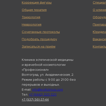
Коррекция фигуры
Специал
Общая терапия
О клини
Трихология
Оборуд
Неврология
Препар
Сочетанные протоколы
Юридич
Подобрать процедуру
Ваканси
Записаться на приём
Контакт
Клиника эстетической медицины
и врачебной косметологии
«Профессионал»
Волгоград, ул. Академическая, 2.
Режим работы с 9:00 до 21:00 без
перерывов и выходных.
E-mail:
info@proficlinica.com
Tел.
+7 (8442) 320-320
+7 (937) 561-37-44