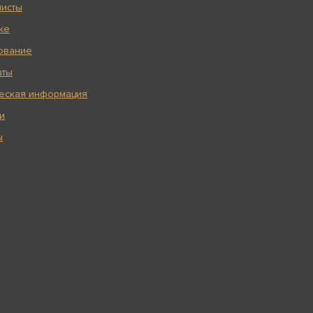
исты
ке
ование
аты
еская информация
и
ы