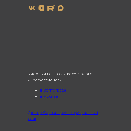
Учебный центр для косметологов
«Профессионал»
в Волгограде
в Москве
Доктор Саромыцкая - официальный
сайт