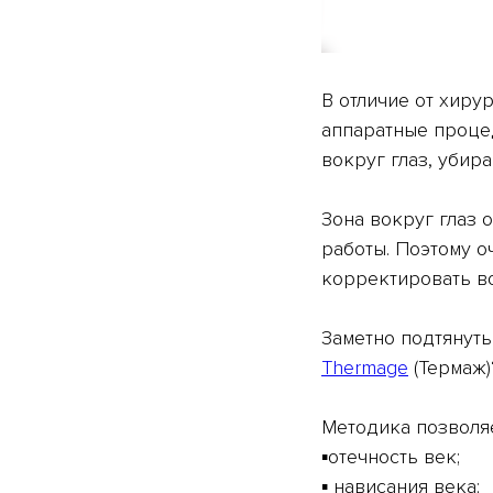
В отличие от хиру
аппаратные процед
вокруг глаз, уби
⠀
Зона вокруг глаз 
работы. Поэтому о
корректировать в
⠀
Заметно подтянуть
Thermagе
(Термаж)
⠀
Методика позволяе
▪️отечность век;
▪️ нависания века;