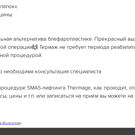
 лапок»;
щины;
ьная альтернатива блефаропластике. Прекрасный выхо
кой операции🙌 Термаж не требует периода реабилита
нной процедурой.
о необходима консультация специалиста
роцедуре SMAS-лифтинга Thermagе, как проходит, от
ы, цены и т.п. или записаться на приём вы можете н
al-Волгоград