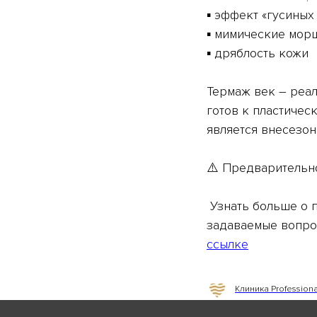
▪️ эффект «гусиных
▪️ мимические мор
▪️ дряблость кожи
⠀
Термаж век – реал
готов к пластичес
является внесезо
⠀
⚠️ Предварительн
Узнать больше о п
задаваемые вопрос
ссылке
Клиника Profession