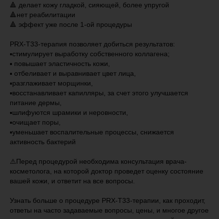
🔺 делает кожу гладкой, сияющей, более упругой
🔺нет реабилитации
🔺 эффект уже после 1-ой процедуры
PRX-T33-терапия позволяет добиться результатов:
▪️стимулирует выработку собственного коллагена;
▪️ повышает эластичность кожи,
▪️ отбеливает и выравнивает цвет лица,
▪️разглаживает морщинки,
▪️восстанавливает капилляры, за счет этого улучшается
питание дермы,
▪️шлифуются шрамики и неровности,
▪️очищает поры,
▪️уменьшает воспалительные процессы, снижается
активность бактерий
⚠️Перед процедурой необходима консультация врача-
косметолога, на которой доктор проведет оценку состояние
вашей кожи, и ответит на все вопросы.
Узнать больше о процедуре PRX-T33-терапии, как проходит,
ответы на часто задаваемые вопросы, цены, и многое другое