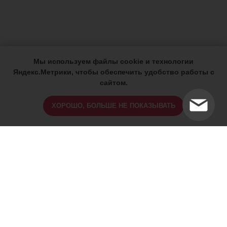
Мы используем файлы cookie и технологии
Яндекс.Метрики, чтобы обеспечить удобство работы с
сайтом.
ХОРОШО, БОЛЬШЕ НЕ ПОКАЗЫВАТЬ
ИМЕЮТСЯ ПРОТИВОПОКАЗАНИЯ,
ПРОКОНСУЛЬТИРУЙТЕСЬ СО
СПЕЦИАЛИСТОМ
18+