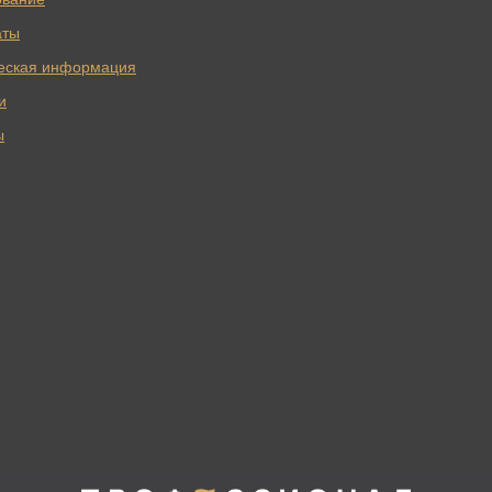
аты
еская информация
и
ы