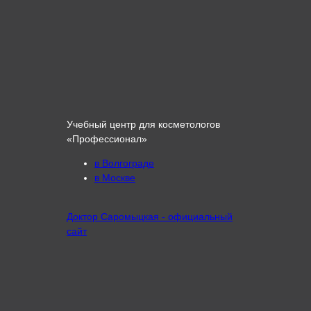
Учебный центр для косметологов
«Профессионал»
в Волгограде
в Москве
Доктор Саромыцкая - официальный
сайт