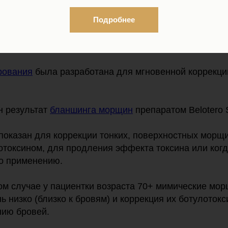
Подробнее
рования
была разработана для мгновенной коррекци
н результат
бланшинга морщин
препаратом Belotero 
оказан для коррекции тонких, поверхностных морщи
отоксином, для продления эффекта токсина или когд
го применению.
ом случае у пациентки возраста 70+ мимические мор
 низко (близко к бровям) и коррекция их ботулоток
нию бровей.