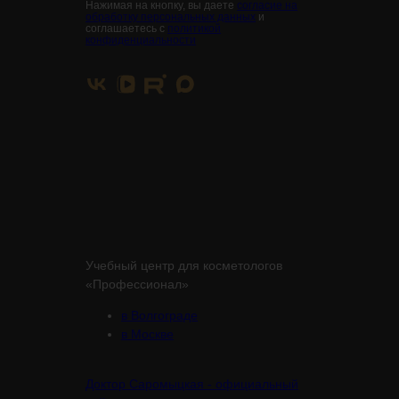
Нажимая на кнопку, вы даете
согласие на
обработку персональных данных
и
соглашаетесь с
политикой
конфиденциальности
Учебный центр для косметологов
«Профессионал»
в Волгограде
в Москве
Доктор Саромыцкая - официальный