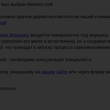
был выбран Belotero Soft
выполнена врачом-дерматокосметологом нашей клини
ной
нике бланшинг
вводится поверхностно под морщину, 
(заполняя его мягко и естественно), но и создавая
й, что приводит к запуску процесса самоомоложения
рой - необходима консультация специалиста
фону, указанному на
нашем сайте
или через форму за
l-Волгоград