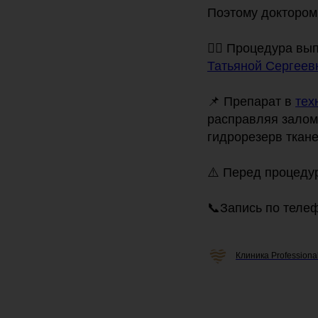
Поэтому доктором 
👩‍⚕️ Процедура 
Татьяной Сергеев
📌 Препарат в
тех
расправляя залом 
гидрорезерв ткане
⚠️ Перед процеду
📞Запись по теле
Клиника Professiona