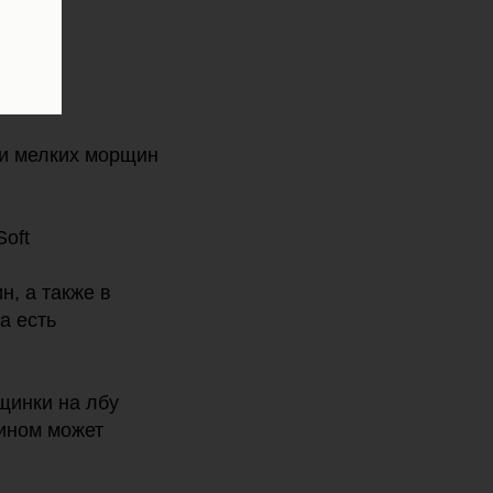
и мелких морщин
Soft
н, а также в
а есть
щинки на лбу
сином может