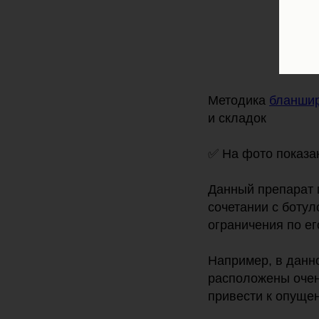
Методика
бланши
и складок
✅ На фото показа
Данный препарат п
сочетании с ботул
ограничения по е
Например, в данн
расположены очень
привести к опуще