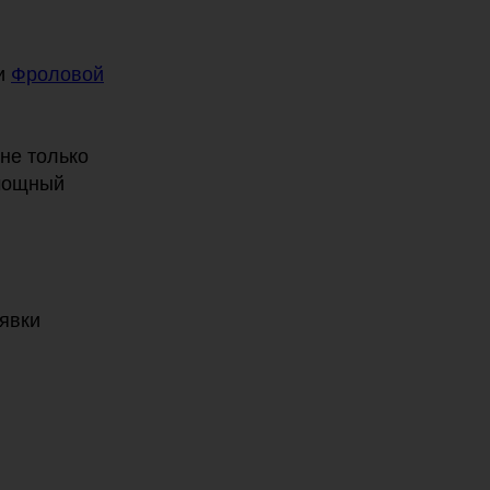
ки
Фроловой
не только
 мощный
явки