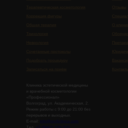
Терапевтическая косметология
Отзывы
Коррекция фигуры
Специа
Общая терапия
О клини
Трихология
Оборуд
Неврология
Препар
Сочетанные протоколы
Юридич
Подобрать процедуру
Ваканси
Записаться на приём
Контакт
Клиника эстетической медицины
и врачебной косметологии
«Профессионал»
Волгоград, ул. Академическая, 2.
Режим работы с 9:00 до 21:00 без
перерывов и выходных.
E-mail:
info@proficlinica.com
Tел.
+7 (8442) 320-320