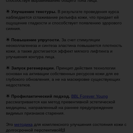
способствуя выравниванию общего тона лица.
🌟
Улучшение текстуры.
В результате проведения курса
наблюдается сглаживание рельефа кожи, что придает ей
ощущение гладкости и способствует появлению здорового
сияния.
🌟
Повышение упругости.
За счет стимуляции
неоколлагенеза и синтеза эластина повышается плотность
кожи, а также достигается эффект мягкого лифтинга и
улучшения контура лица.
🌟
Запуск регенерации.
Принцип действия технологии
основан на активации собственных ресурсов кожи для ее
глубокого обновления, а не на маскировке существующих
недостатков.
🌟
Профилактический подход.
BBL Forever Young
рассматривается как метод превентивной эстетической
медицины, направленный на раннее предупреждение
видимых признаков старения.
Это
методика
для комплексного улучшения состояния кожи с
долгосрочной перспективой🙌