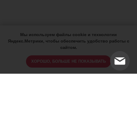
Мы используем файлы cookie и технологии
Яндекс.Метрики, чтобы обеспечить удобство работы с
сайтом.
ХОРОШО, БОЛЬШЕ НЕ ПОКАЗЫВАТЬ
ИМЕЮТСЯ ПРОТИВОПОКАЗАНИЯ,
ПРОКОНСУЛЬТИРУЙТЕСЬ СО
СПЕЦИАЛИСТОМ
18+