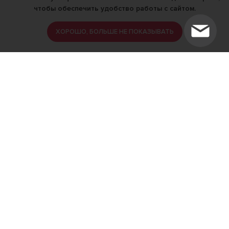
чтобы обеспечить удобство работы с сайтом.
ХОРОШО, БОЛЬШЕ НЕ ПОКАЗЫВАТЬ
ИМЕЮТСЯ ПРОТИВОПОКАЗАНИЯ,
ПРОКОНСУЛЬТИРУЙТЕСЬ СО
СПЕЦИАЛИСТОМ
18+
Найти