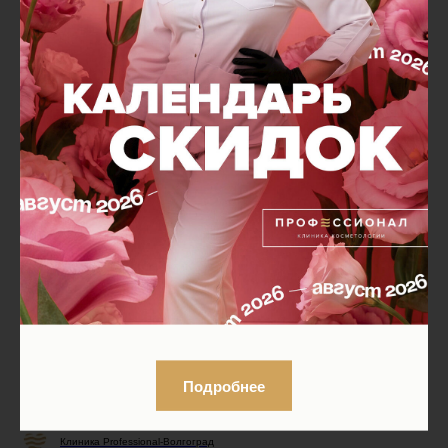
❗️ Важно: Индивидуальная потребность в нутриентах
разная. Идеальный старт - консультация со
специалистом и анализ дефицитов. Настоящая любовь -
это и есть осознанность.
Доктор Алёна Саромыцкая
Подробнее
Клиника Professional-Волгоград