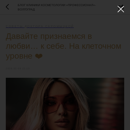
БЛОГ КЛИНИКИ КОСМЕТОЛОГИИ «ПРОФЕССИОНАЛ»-
ВОЛГОГРАД
СОВЕТЫ ДОКТОРА САРОМЫЦКОЙ
Давайте признаемся в
любви… к себе. На клеточном
уровне ❤️
2026-02-09 21:10