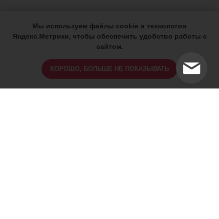
Мы используем файлы cookie и технологии
Яндекс.Метрики, чтобы обеспечить удобство работы с
сайтом.
ХОРОШО, БОЛЬШЕ НЕ ПОКАЗЫВАТЬ
ИМЕЮТСЯ ПРОТИВОПОКАЗАНИЯ,
ПРОКОНСУЛЬТИРУЙТЕСЬ СО
СПЕЦИАЛИСТОМ
18+