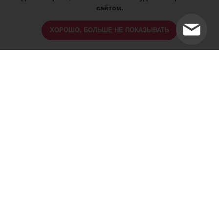
сайтом.
ХОРОШО, БОЛЬШЕ НЕ ПОКАЗЫВАТЬ
ИМЕЮТСЯ ПРОТИВОПОКАЗАНИЯ,
ПРОКОНСУЛЬТИРУЙТЕСЬ СО
СПЕЦИАЛИСТОМ
18+
Найти