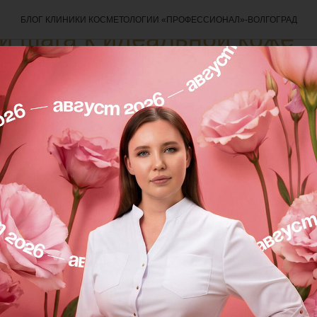
БЛОГ КЛИНИКИ КОСМЕТОЛОГИИ «ПРОФЕССИОНАЛ»-ВОЛГОГРАД
и шага к идеальной коже
ь — увлажнить — защитить» с профессиональной м
ает особенно хорошо.
ели
«Тизо»
не сушат кожу, не нарушают барьер и иде
шит, но не стянута.
сияние
с антиоксидантами и осветляющими компонентами вы
 и работают как праймер под защиту.