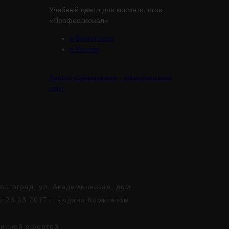
Учебный центр для косметологов
«Профессионал»
в Волгограде
в Москве
Доктор Саромыцкая - официальный
сайт
лгоград, ул. Академическая, дом
т 23.03.2017 г. выдана Комитетом
личной офертой.