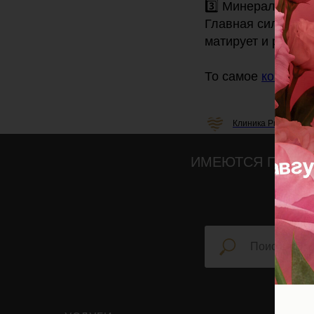
3️⃣ Минеральная 
Главная сила брен
матирует и работа
То самое
комбо
: 
Клиника Professiona
ИМЕЮТСЯ ПРОТИ