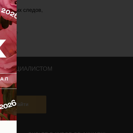
ет белых следов,
рьер ☀️
О СПЕЦИАЛИСТОМ
Найти