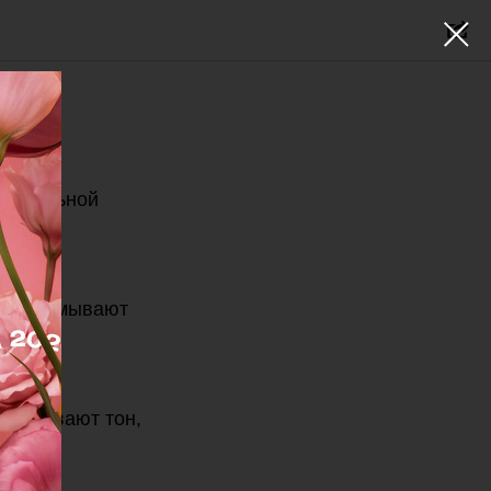
инеральной
ально смывают
равнивают тон,