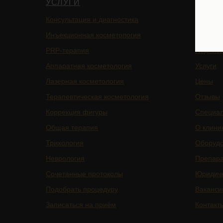
УСЛУГИ
НАВИ
Консультация и диагностика
Главная
Инъекционная косметология
Блог
PRP-терапия
Подписа
Аппаратная косметология
Услуги
Лазерная косметология
Цены
Терапевтическая косметология
Отзывы
Коррекция фигуры
Специа
Общая терапия
О клини
Трихология
Оборуд
Неврология
Препар
Сочетанные протоколы
Юридич
Подобрать процедуру
Ваканси
Записаться на приём
Контакт