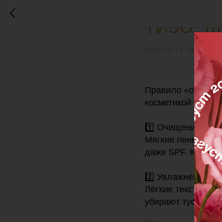
КОСМЕТИКА И БАДЫ
ТИЗО: тр
2026-05-12 20:40
Правило «очистит
косметикой работ
1️⃣ Очищение
Мягкие пенки и г
даже SPF. Кожа ды
2️⃣ Увлажнение + 
Лёгкие текстуры 
убирают тусклость