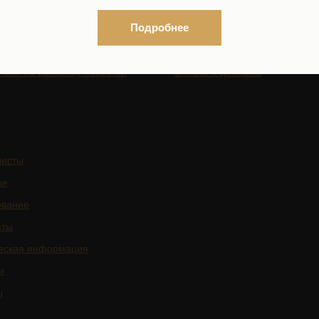
ГАЦИЯ ПО САЙТУ
КОСМЕТИКА
Подробнее
Интернет-магазин
Каталог по брендам
ться на рассылку новостей
Оплата и доставка
листы
ке
ование
аты
еская информация
и
ы