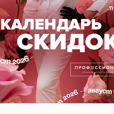
защита
да – чистые оксиды цинка и титана. СПФ не оставля
ет как финишное покрытие.
нежное очищение, глубокое увлажнение, надёжный ба
l-Волгоград
ВОПОКАЗАНИЯ, ПРОКОНСУЛЬТИРУЙТЕСЬ С
18+