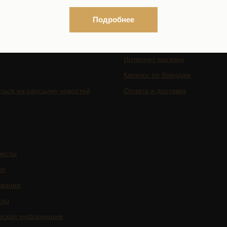
Подробнее
ГАЦИЯ ПО САЙТУ
КОСМЕТИКА
Интернет-магазин
Каталог по брендам
ться на рассылку новостей
Оплата и доставка
листы
ке
ование
аты
еская информация