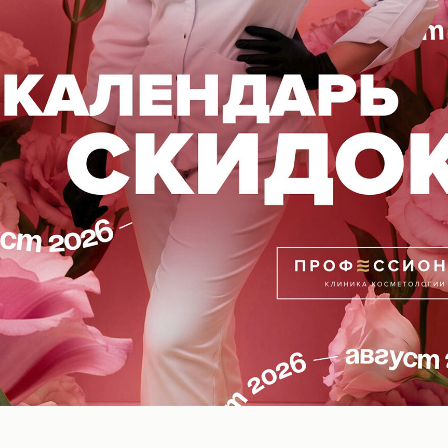
ов ограничено. Спешите порадовать своих любимых 
й
клинике PROFESSIONAL
!
l-Волгоград
ВОПОКАЗАНИЯ, ПРОКОНСУЛЬТИРУЙТЕСЬ С
18+