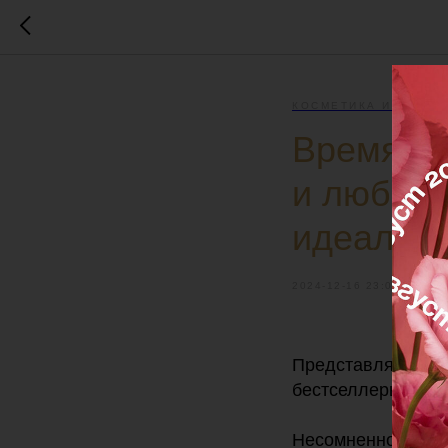
КОСМЕТИКА И БАДЫ
Время вы
и любимы
идеально
2024-12-16 23:00
Представляем эк
бестселлеры anti-
Несомненно, это л