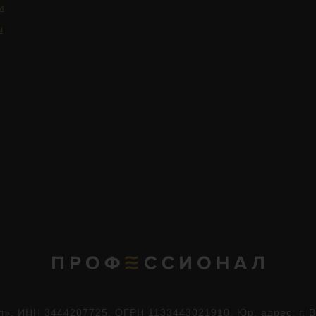
и
ы
. ИНН 3444207725. ОГРН 1133443021910. Юр. адрес: г. Во