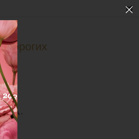
х дорогих
SDERMA -