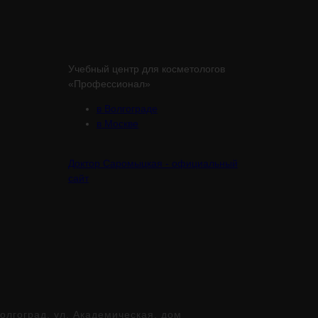
Учебный центр для косметологов
«Профессионал»
в Волгограде
в Москве
Доктор Саромыцкая - официальный
сайт
лгоград, ул. Академическая, дом