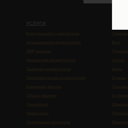
УСЛУГИ
НАВИ
Консультация и диагностика
Главная
Инъекционная косметология
Блог
PRP-терапия
Подписа
Аппаратная косметология
Услуги
Лазерная косметология
Цены
Терапевтическая косметология
Отзывы
Коррекция фигуры
Специа
Общая терапия
О клини
Трихология
Оборуд
Неврология
Препар
Сочетанные протоколы
Юридич