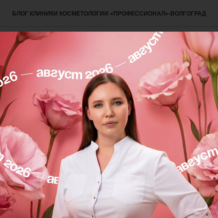
БЛОГ КЛИНИКИ КОСМЕТОЛОГИИ «ПРОФЕССИОНАЛ»-ВОЛГОГРАД
бирать подарки для самы
х❤️ И у нас есть для вас
е решение!
склюзивные лимитированные подарочные набор SE
age в стильных коробках!
учший подарок для себя и близких 🎁