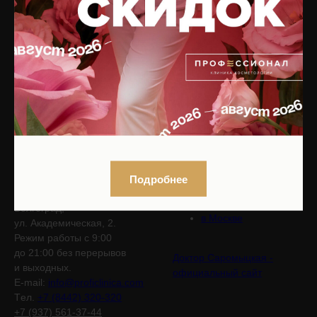
Нажимая на кнопку, вы даете
согласие на обработку персональных
данных
и соглашаетесь с
политикой
конфиденциальности
Клиника эстетической
Учебный центр для
медицины и врачебной
косметологов
косметологии
«Профессионал»
Подробнее
«Профессионал»
в Волгограде
Волгоград,
в Москве
ул. Академическая, 2.
Режим работы с 9:00
до 21:00 без перерывов
Доктор Саромыцкая -
и выходных.
официальный сайт
E-mail:
info@proficlinica.com
Tел.
+7 (8442) 320-320
+7 (937) 561-37-44