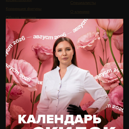
Специалисты
Коррекция фигуры
О клинике
Общая терапия
Оборудование
Трихология
Препараты
Неврология
Юридическая информация
Сочетанные протоколы
Вакансии
Подобрать процедуру
Контакты
Записаться на приём
КОСМЕТИКА
БУДЬТЕ В КУРСЕ ОБ
АКЦИЯХ!
Интернет-магазин
ПОДПИШИТЕСЬ НА
РАССЫЛКУ,
Каталог по брендам
ИЛИ
Оплата и доставка
ПРИСОЕДИНЯЙТЕСЬ
К НАМ В СОЦСЕТЯХ!