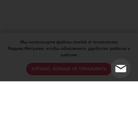
Мы используем файлы cookie и технологии
Яндекс.Метрики, чтобы обеспечить удобство работы с
сайтом.
ХОРОШО, БОЛЬШЕ НЕ ПОКАЗЫВАТЬ
ИМЕЮТСЯ ПРОТИВОПОКАЗАНИЯ,
ПРОКОНСУЛЬТИРУЙТЕСЬ СО
СПЕЦИАЛИСТОМ
18+