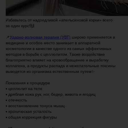
Избавьтесь от надоедливой «апельсиновой корки» всего
за один курс!🙌
⠀
📌
Ударно-волновая терапия (УВТ)
широко применяется в
медицине и особое место занимает в аппаратной
косметологии в качестве одного из самых эффективных
методов в борьбе с целлюлитом. Также воздействие
благоприятно влияет на кровообращение и выработку
коллагена, а продукты распада и нежелательные токсины
выводятся из организма естественным путем✨
⠀
Показания к процедуре
▪️ целлюлит на теле
▪️ дряблая кожа рук, ног, бедер, живота и ягодиц
▪️ отечность
▪️ восстановление тонуса мышц
▪️ хроническая усталость
▪️ общая коррекция фигуры
⠀