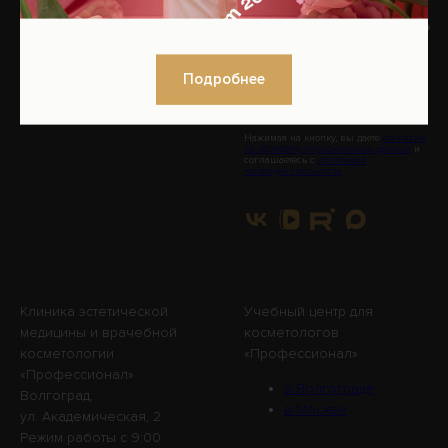
ИЛИ
Оплата и доставка
ПРИСОЕДИНЯЙТЕСЬ
К НАМ В СОЦСЕТЯХ!
Подробнее
Нажимая на кнопку, вы даете
согласие
на обработку персональных данных
и
соглашаетесь с
политикой
конфиденциальности
Клиника эстетической
Учебный центр для
медицины и врачебной
косметологов
косметологии
«Профессионал»
«Профессионал»
в Волгограде
Волгоград,
в Москве
ул. Академическая, 2.
Режим работы с 9:00