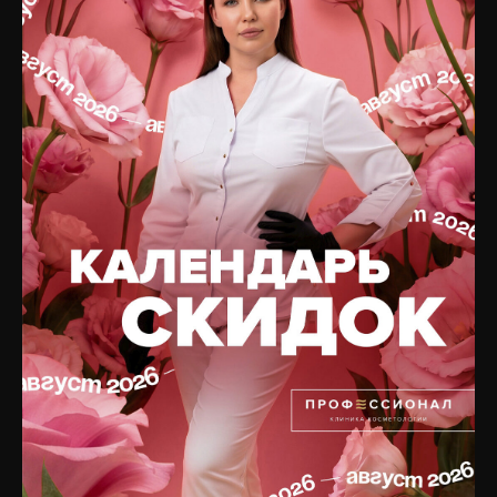
Аппаратная косметология
Услуги
Лазерная косметология
Цены
Терапевтическая
Отзывы
косметология
Специалисты
Коррекция фигуры
О клинике
Общая терапия
Оборудование
Трихология
Препараты
Неврология
Юридическая информация
Сочетанные протоколы
Вакансии
Подобрать процедуру
Контакты
Записаться на приём
КОСМЕТИКА
БУДЬТЕ В КУРСЕ ОБ
АКЦИЯХ!
Интернет-магазин
ПОДПИШИТЕСЬ НА
РАССЫЛКУ,
Каталог по брендам