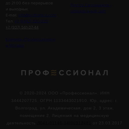
до 21:00 без перерывов
Доктор Саромыцкая -
и выходных.
официальный сайт
E-mail:
info@proficlinica.com
Tел.
+7 (8442) 320-320
+7 (937) 561-37-44
Клиника «Профессионал»
в Москве
© 2020-2024 ООО «Профессионал». ИНН
3444207725. ОГРН 1133443021910. Юр. адрес: г.
Волгоград, ул. Академическая, дом 2, 3 этаж,
помещение 2. Лицензия на медицинскую
деятельность
Л041-01146-34/00312481
от 23.03.2017