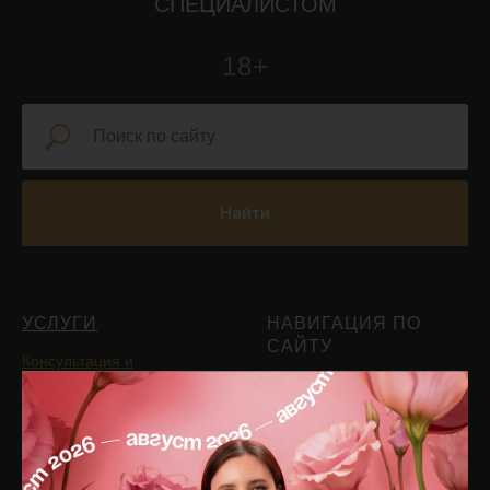
СПЕЦИАЛИСТОМ
18+
Найти
УСЛУГИ
НАВИГАЦИЯ ПО
САЙТУ
Консультация и
диагностика
Главная
Инъекционная
Блог
косметология
Подписаться на рассылку
PRP-терапия
новостей