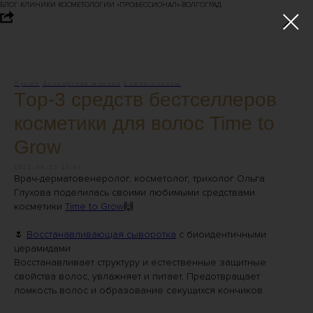
БЛОГ КЛИНИКИ КОСМЕТОЛОГИИ «ПРОФЕССИОНАЛ»-ВОЛГОГРАД
Промо
Экспертное мнение
Бьюти-советы
Тop-3 средств бестселлеров
косметики для волос Time to
Grow
2021-04-25 12:41
Врач-дерматовенеролог, косметолог, трихолог Ольга
Глухова поделилась своими любимыми средствами
косметики
Time to Grow
🙌
⠀
🌷
Восстанавливающая сыворотка
с биоидентичными
церамидами
Восстанавливает структуру и естественные защитные
свойства волос, увлажняет и питает. Предотвращает
ломкость волос и образование секущихся кончиков
⠀