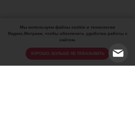
Мы используем файлы cookie и технологии
Яндекс.Метрики, чтобы обеспечить удобство работы с
сайтом.
ХОРОШО, БОЛЬШЕ НЕ ПОКАЗЫВАТЬ
ИМЕЮТСЯ ПРОТИВОПОКАЗАНИЯ,
ПРОКОНСУЛЬТИРУЙТЕСЬ СО
СПЕЦИАЛИСТОМ
18+