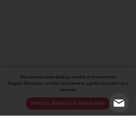
Мы используем файлы cookie и технологии
Яндекс.Метрики, чтобы обеспечить удобство работы с
сайтом.
ХОРОШО, БОЛЬШЕ НЕ ПОКАЗЫВАТЬ
ИМЕЮТСЯ ПРОТИВОПОКАЗАНИЯ,
ПРОКОНСУЛЬТИРУЙТЕСЬ СО