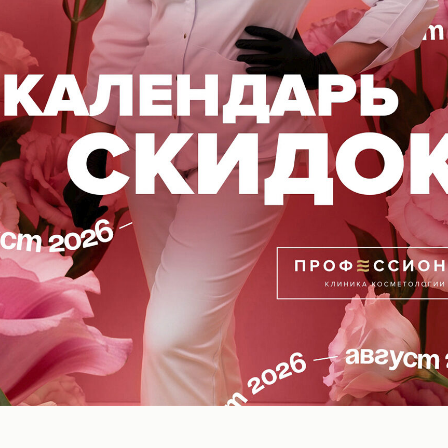
метики «Гидропептид» на сумму от 10.000₽ - дарим 
l-Волгоград
ВОПОКАЗАНИЯ, ПРОКОНСУЛЬТИРУЙТЕСЬ С
18+