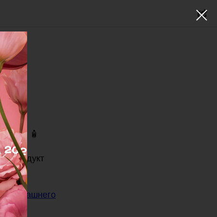
правда! 🧴
ый продукт
ат🙌
для домашнего