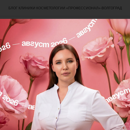
БЛОГ КЛИНИКИ КОСМЕТОЛОГИИ «ПРОФЕССИОНАЛ»-ВОЛГОГРАД
БЬЮТИ-СОВЕТЫ
Идеальная кожа✨
у? В математике спорно, а в косметологии - чистая 
дборку
косметики «Гидропептид»
с дуэтами, где кажд
е другого. Никаких лишних баночек - только результ
еля 2026 года при покупке от 2-х средств
косметики 
арим 15% скидку.