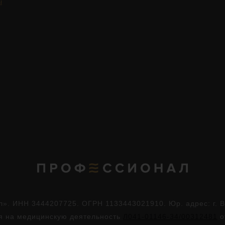
ы
. ИНН 3444207725. ОГРН 1133443021910. Юр. адрес: г. Во
ия на медицинскую деятельность
Л041-01146-34/00312481
о