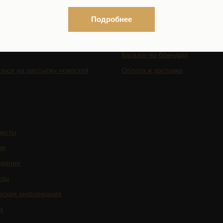
Подробнее
ГАЦИЯ ПО САЙТУ
КОСМЕТИКА
Интернет-магазин
Каталог по брендам
ться на рассылку новостей
Оплата и доставка
листы
ке
ование
аты
еская информация
и