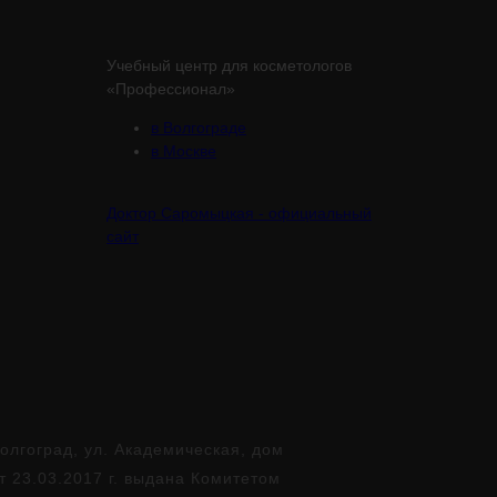
Учебный центр для косметологов
«Профессионал»
в Волгограде
в Москве
Доктор Саромыцкая - официальный
сайт
лгоград, ул. Академическая, дом
т 23.03.2017 г. выдана Комитетом