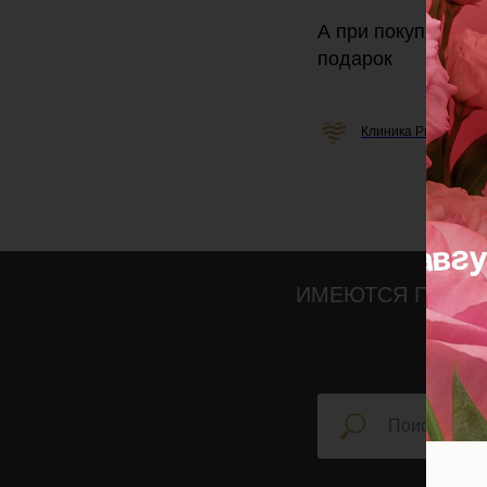
А при покупке кос
подарок
Клиника Professiona
ИМЕЮТСЯ ПРОТИ