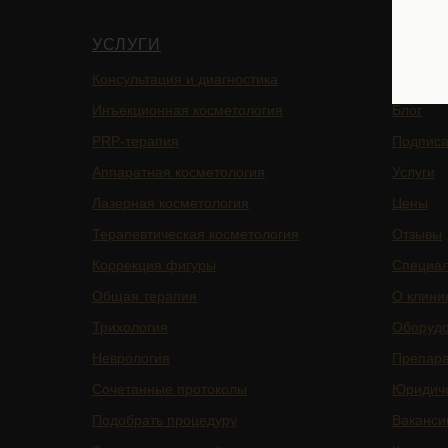
УСЛУГИ
НАВИ
Консультация и диагностика
Главная
Инъекционная косметология
Блог
PRP-терапия
Подписа
Аппаратная косметология
Услуги
Лазерная косметология
Цены
Терапевтическая косметология
Отзывы
Коррекция фигуры
Специа
Общая терапия
О клини
Трихология
Оборуд
Неврология
Препар
Сочетанные протоколы
Юридич
Подобрать процедуру
Ваканси