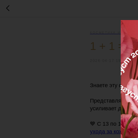
КОСМЕТИКА И БАДЫ
1 + 1 = 
2026-04-17 19:00
Знаете эту формул
Представляем по
усиливает действи
💙 С 13 по 19 апр
ухода за кожей
- д