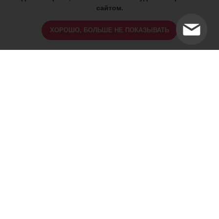
сайтом.
ХОРОШО, БОЛЬШЕ НЕ ПОКАЗЫВАТЬ
ИМЕЮТСЯ ПРОТИВОПОКАЗАНИЯ,
ПРОКОНСУЛЬТИРУЙТЕСЬ СО
СПЕЦИАЛИСТОМ
18+
Найти