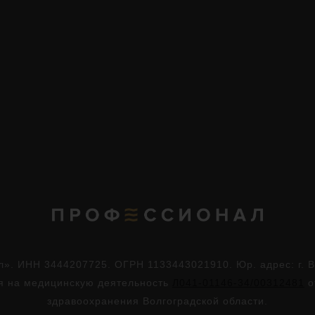
. ИНН 3444207725. ОГРН 1133443021910. Юр. адрес: г. Во
ия на медицинскую деятельность
Л041-01146-34/00312481
о
здравоохранения Волгоградской области.