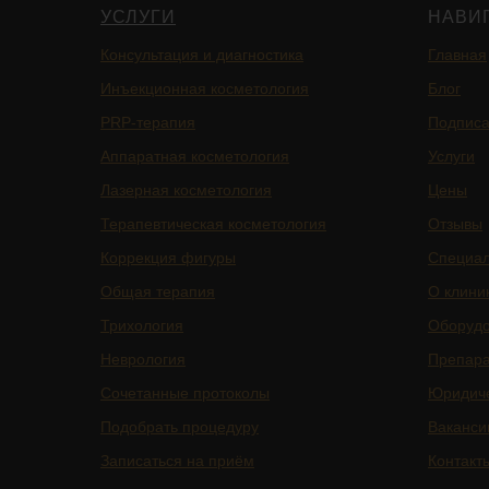
УСЛУГИ
НАВИ
Консультация и диагностика
Главная
Инъекционная косметология
Блог
PRP-терапия
Подписа
Аппаратная косметология
Услуги
Лазерная косметология
Цены
Терапевтическая косметология
Отзывы
Коррекция фигуры
Специа
Общая терапия
О клини
Трихология
Оборуд
Неврология
Препар
Сочетанные протоколы
Юридич
Подобрать процедуру
Ваканси
Записаться на приём
Контакт