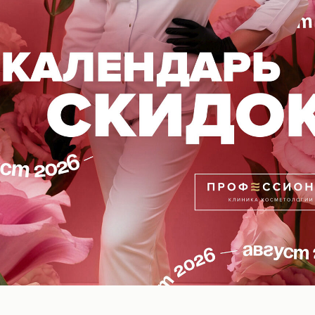
ень понимания красоты с точки зрения здоровья нер
еская неврология?
ремительно развивающееся направление на стыке м
дим от шаблона «просто убрать морщину». Теперь мы
имметрии и напряжения, которые лежат в патологиях
помогать пациентам не только с возрастными измене
ическими последствиями поражений нервов:
евого нерва – восстановление симметрии и мимики;
 непроизвольное смыкание век;
азм – болезненные тики и подергивания;
ики различной этиологии.
красивое лицо – это, прежде всего, лицо здоровое,