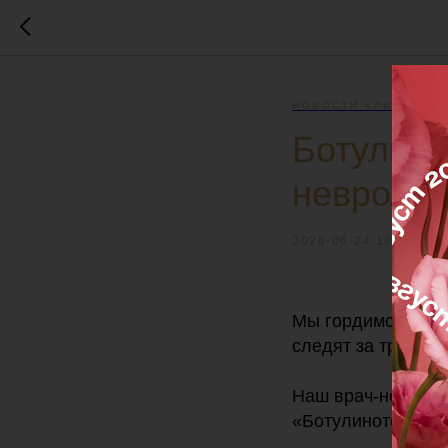
НОВОСТИ КЛИНИКИ
Ботулино
невролог
2026-06-24 18:00
Мы гордимся тем,
следят за трендам
Наш врач-невроло
«Ботулинотерапия: