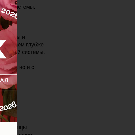
вной системы.
едицины и
 работаем глубже
 нервной системы.
ниями, но и с
 где мышцы