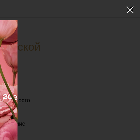
тической
е не просто
обучение