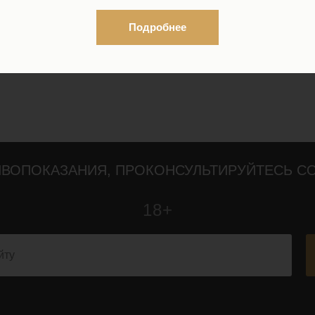
о и гармонично. Теперь мы можем подарить это сос
 самых сложных случаях.
Подробнее
l-Волгоград
ВОПОКАЗАНИЯ, ПРОКОНСУЛЬТИРУЙТЕСЬ С
18+