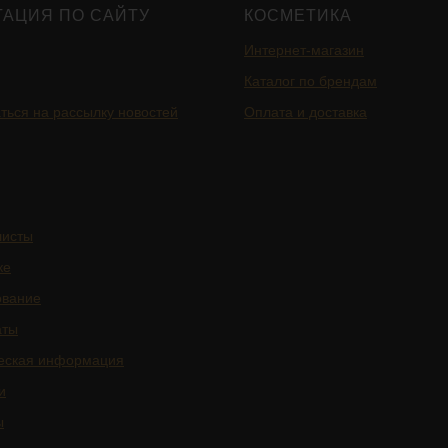
ГАЦИЯ ПО САЙТУ
КОСМЕТИКА
Интернет-магазин
Каталог по брендам
ться на рассылку новостей
Оплата и доставка
листы
ке
ование
аты
еская информация
и
ы