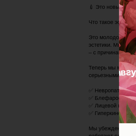
💉 Это новый уров
Что такое эстетич
Это молодое и ст
эстетики. Мы ухо
– с причинами ас
Теперь мы можем 
серьезными эстет
✅ Невропатия лиц
✅ Блефароспазм –
✅ Лицевой гемисп
✅ Гиперкинезы и т
Мы убеждены, что 