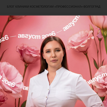
БЛОГ КЛИНИКИ КОСМЕТОЛОГИИ «ПРОФЕССИОНАЛ»-ВОЛГОГРАД
терапия: искусство в эсте
ии
 что в нашей команде работают специалисты, которы
и, а задают новые стандарты в медицине 🌟
г, косметолог
Материкина Ольга Евгеньевна
прошла 
 искусство в эстетической неврологии».