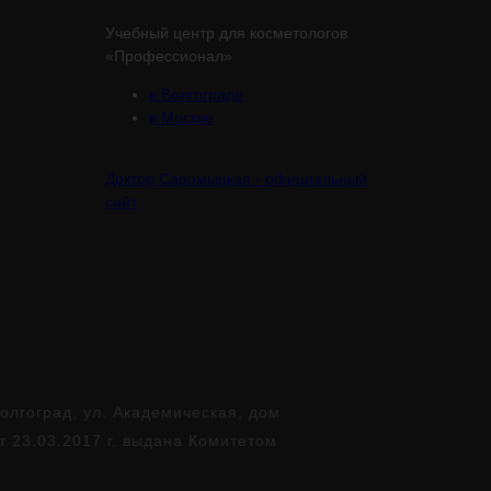
Учебный центр для косметологов
«Профессионал»
в Волгограде
в Москве
Доктор Саромыцкая - официальный
сайт
лгоград, ул. Академическая, дом
т 23.03.2017 г. выдана Комитетом