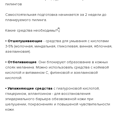
пилингов
Самостоятельная подготовка начинается за 2 недели до
планируемого пилинга.
⠀
Какие средства необходимы?👇
▪️ Отшелушивающие
- средства для умывания с кислотами
3-5% (молочная, миндальная, гликолевая, винная, яблочная,
азелаиновая).
⠀
▪️ Отбеливающие
. Они блокируют образование в кожных
слоях меланина. Можно использовать средства с койевой
кислотой и витамином С, фитиновой и азелаиновой
кислотой.
▪️ Увлажняющие средства
с гиалуроновой кислотой,
глицерином, аллантоином - для восстановления
эпидермального барьера обезвоженой кожи при
шелушении, покраснениях и повышеной чувствительности
кожи.