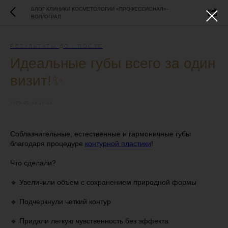
БЛОГ КЛИНИКИ КОСМЕТОЛОГИИ «ПРОФЕССИОНАЛ»-
ВОЛГОГРАД
РЕЗУЛЬТАТЫ ДО / ПОСЛЕ
Идеальные губы всего за один
визит!✨
2025-05-14 21:33
Соблазнительные, естественные и гармоничные губы
благодаря процедуре
контурной пластики
!
Что сделали?
🔹 Увеличили объем с сохранением природной формы
🔹 Подчеркнули четкий контур
🔹 Придали легкую чувственность без эффекта