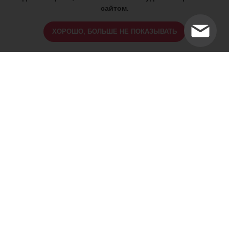
сайтом.
ХОРОШО, БОЛЬШЕ НЕ ПОКАЗЫВАТЬ
ИМЕЮТСЯ ПРОТИВОПОКАЗАНИЯ,
ПРОКОНСУЛЬТИРУЙТЕСЬ СО
СПЕЦИАЛИСТОМ
18+
Найти