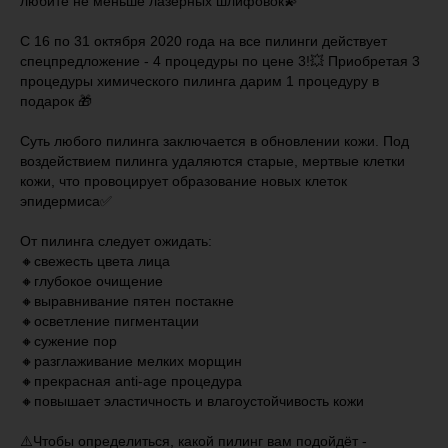
любите не меньше лазерных шлифовок💫
С 16 по 31 октября 2020 года на все пилинги действует
спецпредложение - 4 процедуры по цене 3!💥 Приобретая 3
процедуры химического пилинга дарим 1 процедуру в
подарок 🎁
⠀
Суть любого пилинга заключается в обновлении кожи. Под
воздействием пилинга удаляются старые, мертвые клетки
кожи, что провоцирует образование новых клеток
эпидермиса✅
⠀
От пилинга следует ожидать:
🔸свежесть цвета лица
🔸глубокое очищение
🔸выравнивание пятен постакне
🔸осветление пигментации
🔸сужение пор
🔸разглаживание мелких морщин
🔸прекрасная anti-age процедура
🔸повышает эластичность и влагоустойчивость кожи
⠀
⚠️Чтобы определиться, какой пилинг вам подойдёт -