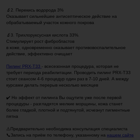
🔬2. Перекись водорода 3%
Оказывает сильнейшее антисептическое действие на
обрабатываемый участок кожного покрова
🔬3. Трихлоруксусная кислота 33%.
Стимулирует рост фибробластов
в коже, одновременно оказывает противовоспалительное
действие, эффективно очищает
⠀
Пилинг PRX-T33
- всесезонная процедура, которая не
требует периода реабилитации. Проводить пилинг PRX-T33
стоит сеансом 4-6 процедур один раз в 7-10 дней. А между
курсами делать перерыв несколько месяцев
⠀
✔️ Но эффект от пилинга Вы ощутите уже после первой
процедуры - разгладятся мелкие морщины, кожа станет
более гладкой, плотной и подтянутой, исчезнут пигментные
пятна
⚠️Предварительно необходима консультация специалиста
📞Запись на приём по телефону, указанному на
нашем сайте