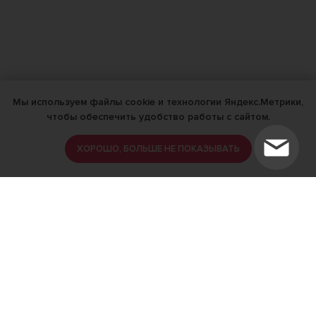
Мы используем файлы cookie и технологии Яндекс.Метрики,
чтобы обеспечить удобство работы с сайтом.
ХОРОШО, БОЛЬШЕ НЕ ПОКАЗЫВАТЬ
ИМЕЮТСЯ ПРОТИВОПОКАЗАНИЯ,
ПРОКОНСУЛЬТИРУЙТЕСЬ СО
СПЕЦИАЛИСТОМ
18+