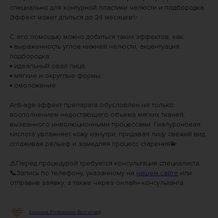
специально для контурной пластики челюсти и подбородка.
Эффект может длиться до 24 месяцев✨
⠀
С его помощью можно добиться таких эффектов, как:
▪️ выраженность углов нижней челюсти, акцентуация
подбородка;
▪️ идеальный овал лица;
▪️ мягкие и округлые формы;
▪️ омоложение
⠀
Anti-age-эффект препарата обусловлен не только
восполнением недостающего объёма мягких тканей,
вызванного инволюционными процессами. Гиалуроновая
кислота увлажняет кожу изнутри, придавая лицу свежий вид,
сглаживая рельеф и замедляя процесс старения💫
⠀
⚠️Перед процедурой требуется консультация специалиста
📞Запись по телефону, указанному на
нашем сайте
или
отправив заявку, а также через онлайн-консультанта
Клиника Professional-Волгоград