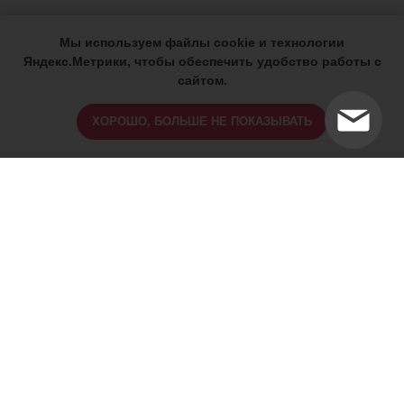
Мы используем файлы cookie и технологии
Яндекс.Метрики, чтобы обеспечить удобство работы с
сайтом.
ХОРОШО, БОЛЬШЕ НЕ ПОКАЗЫВАТЬ
ИМЕЮТСЯ ПРОТИВОПОКАЗАНИЯ,
ПРОКОНСУЛЬТИРУЙТЕСЬ СО
СПЕЦИАЛИСТОМ
18+