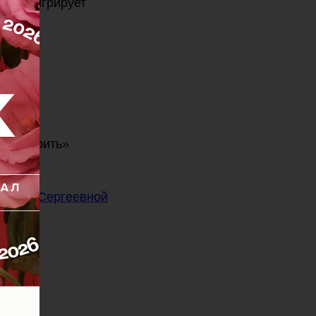
либо мигрирует
растворить»
риной Сергеевной