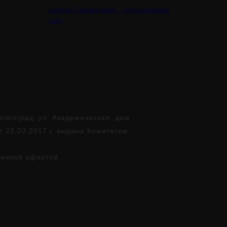
Доктор Саромыцкая - официальный
сайт
лгоград, ул. Академическая, дом
т 23.03.2017 г. выдана Комитетом
личной офертой.