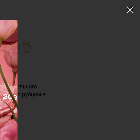
ация👌
ует отдельного
иентки с рубцом в
может