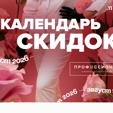
ной технике препарат либо ложится неравномерно, 
консультацию с оценкой подвижности рубца
ер повышенной плотности (для чёткой фиксации)
уру в обход рубцовых зон
, с приоритетом на восстановление контура
 компенсировать деформацию тканей и визуально «
ла выполнена врачом нашей клиники -
Савиной Екате
еобходима консультация специалиста.
l-Волгоград