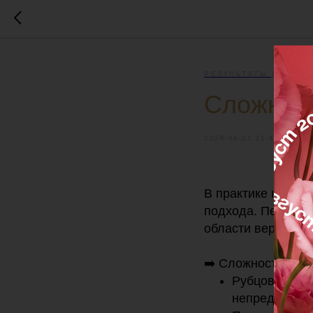
РЕЗУЛЬТАТЫ ДО / ПО
Сложный 
2026-04-21 21:40
В практике контур
подхода. Перед н
области верхней г
➡️ Сложность зак
Рубцовая тка
непредсказуе