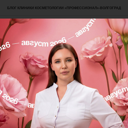
БЛОГ КЛИНИКИ КОСМЕТОЛОГИИ «ПРОФЕССИОНАЛ»-ВОЛГОГРАД
СЛЕ
случай - наша специализ
ной пластики работа с рубцовыми изменениями треб
ами стояла задача:
скорректировать форму губ
у пац
убы.
лючалась в следующем:
нь менее эластична, имеет изменённую структуру и 
мо реагировать на введение филлера