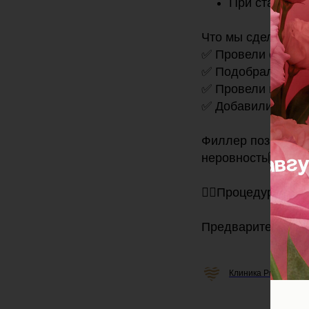
При стандарт
Что мы сделали:
✅ Провели очную 
✅ Подобрали филл
✅ Провели процед
✅ Добавили объём
Филлер позволяет
неровность🙌
👩‍⚕️Процедура бы
Предварительно н
Клиника Professiona