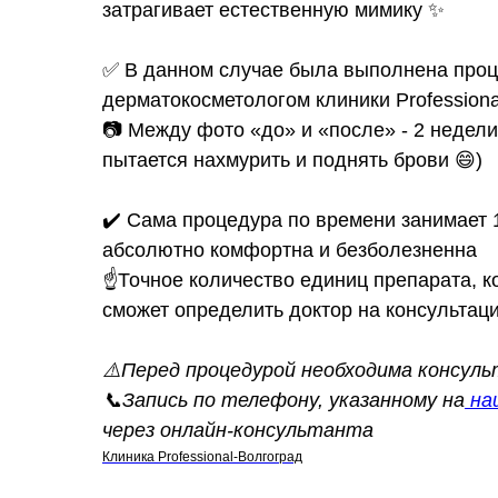
затрагивает естественную мимику ✨
⠀
✅ В данном случае была выполнена проц
дерматокосметологом клиники Profession
📷 Между фото «до» и «после» - 2 недели
пытается нахмурить и поднять брови 😄)
✔️ Сама процедура по времени занимает 1
абсолютно комфортна и безболезненна
☝️Точное количество единиц препарата, к
сможет определить доктор на консультац
⠀
⚠️Перед процедурой необходима консул
📞Запись по телефону, указанному на
на
через онлайн-консультанта
Клиника Professional-Волгоград