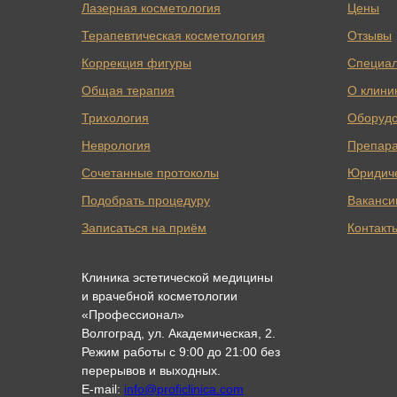
Лазерная косметология
Цены
Терапевтическая косметология
Отзывы
Коррекция фигуры
Специа
Общая терапия
О клини
Трихология
Оборуд
Неврология
Препар
Сочетанные протоколы
Юридич
Подобрать процедуру
Ваканси
Записаться на приём
Контакт
Клиника эстетической медицины
и врачебной косметологии
«Профессионал»
Волгоград, ул. Академическая, 2.
Режим работы с 9:00 до 21:00 без
перерывов и выходных.
E-mail:
info@proficlinica.com