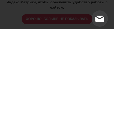
Яндекс.Метрики, чтобы обеспечить удобство работы с
сайтом.
ХОРОШО, БОЛЬШЕ НЕ ПОКАЗЫВАТЬ
ИМЕЮТСЯ ПРОТИВОПОКАЗАНИЯ,
ПРОКОНСУЛЬТИРУЙТЕСЬ СО
СПЕЦИАЛИСТОМ
18+
Найти