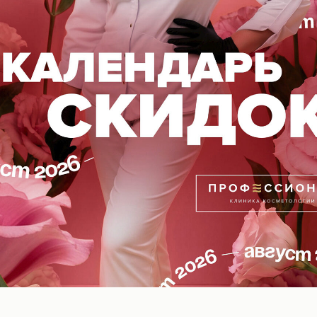
твительной кожи, не вызывая аллергии и раздражен
ти ваше любимое средство по спеццене🙌 в клини
адемическая, 2.
елефону, указанному на
нашем сайте
l-Волгоград
ВОПОКАЗАНИЯ, ПРОКОНСУЛЬТИРУЙТЕСЬ С
18+