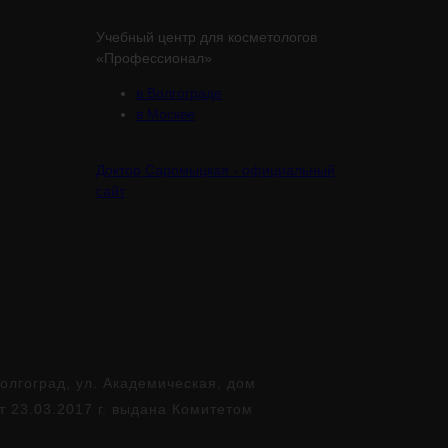
Учебный центр для косметологов
«Профессионал»
в Волгограде
в Москве
Доктор Саромыцкая - официальный
сайт
лгоград, ул. Академическая, дом
т 23.03.2017 г. выдана Комитетом