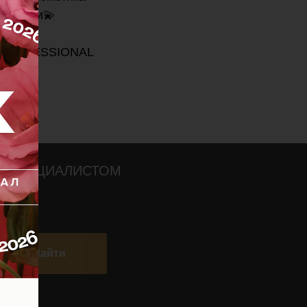
ия кожи💫
ке PROFESSIONAL
О СПЕЦИАЛИСТОМ
Найти