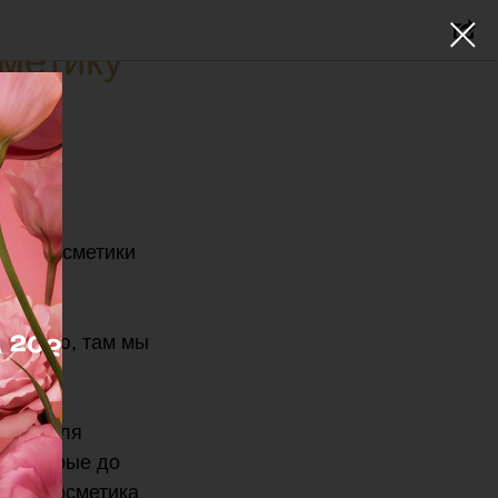
метику
кой косметики
галерею, там мы
.CARE для
, которые до
нная косметика