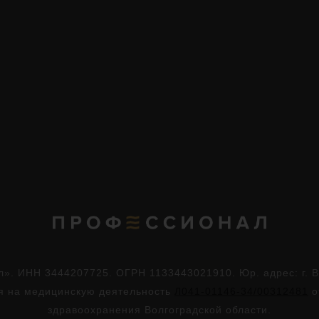
. ИНН 3444207725. ОГРН 1133443021910. Юр. адрес: г. Во
ия на медицинскую деятельность
Л041-01146-34/00312481
о
здравоохранения Волгоградской области.