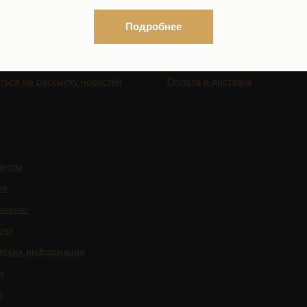
ГАЦИЯ ПО САЙТУ
КОСМЕТИКА
Подробнее
Интернет-магазин
Каталог по брендам
ться на рассылку новостей
Оплата и доставка
листы
ке
ование
аты
еская информация
и
ы