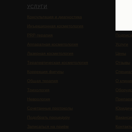
УСЛУГИ
НАВИ
Консультация и диагностика
Главная
Инъекционная косметология
Блог
PRP-терапия
Подписа
Аппаратная косметология
Услуги
Лазерная косметология
Цены
Терапевтическая косметология
Отзывы
Коррекция фигуры
Специа
Общая терапия
О клини
Трихология
Оборуд
Неврология
Препар
Сочетанные протоколы
Юридич
Подобрать процедуру
Ваканси
Записаться на приём
Контакт