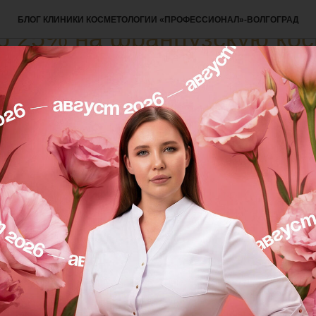
БЛОГ КЛИНИКИ КОСМЕТОЛОГИИ «ПРОФЕССИОНАЛ»-ВОЛГОГРАД
о 25% на французскую кос
ARE
 что мы объявляем тотальную ликвидацию французс
дки до 25%💫
ти ваше любимое средство по спеццене🙌 Листайте 
алось в наличии из косметики APOT.CARE👌
ь данной косметики? В том, что лаборатория APOT
инейки косметики использует необычные ингредиенты
о использовались в … офтальмологии!🙌 Поэтому да