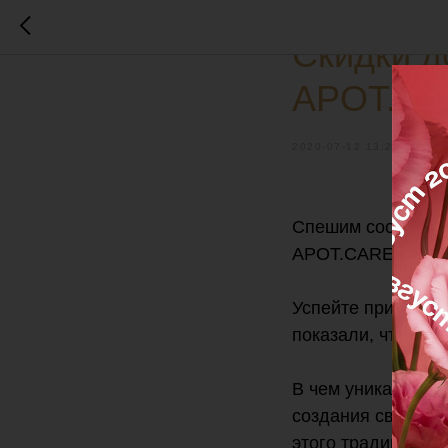
АКЦИИ
Скидки д
APOT.C
2020-07-12 13:27
Спешим сообщить,
APOT.CARE ✨ Ски
Успейте приобрес
показали, что ост
⠀
В чем уникальност
создания своей л
этого традиционн