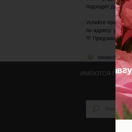
подходит для чувс
Успейте приобрес
по адресу: ул. Ак
💛 Предзаказ по т
Клиника Professiona
ИМЕЮТСЯ ПРОТИ