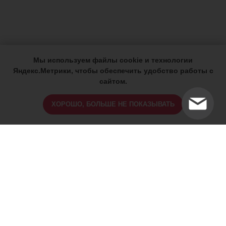
Мы используем файлы cookie и технологии
Яндекс.Метрики, чтобы обеспечить удобство работы с
сайтом.
ХОРОШО, БОЛЬШЕ НЕ ПОКАЗЫВАТЬ
ИМЕЮТСЯ ПРОТИВОПОКАЗАНИЯ,
ПРОКОНСУЛЬТИРУЙТЕСЬ СО
СПЕЦИАЛИСТОМ
18+