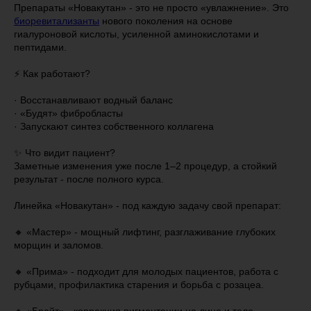
Препараты «Новакутан» - это не просто «увлажнение». Это
биоревитализанты
нового поколения на основе
гиалуроновой кислоты, усиленной аминокислотами и
пептидами.
⚡️ Как работают?
· Восстанавливают водный баланс
· «Будят» фибробласты
· Запускают синтез собственного коллагена
✨ Что видит пациент?
Заметные изменения уже после 1–2 процедур, а стойкий
результат - после полного курса.
Линейка «Новакутан» - под каждую задачу свой препарат:
🔸 «Мастер» - мощный лифтинг, разглаживание глубоких
морщин и заломов.
🔸 «Прима» - подходит для молодых пациентов, работа с
рубцами, профилактика старения и борьба с розацеа.
🔸 «Брайт» - коррекция пигментации на лице и теле.