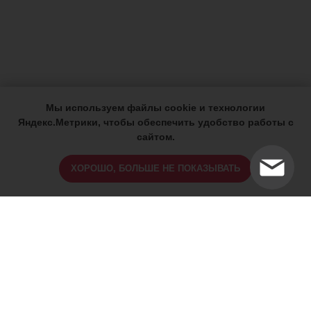
Мы используем файлы cookie и технологии
Яндекс.Метрики, чтобы обеспечить удобство работы с
сайтом.
ХОРОШО, БОЛЬШЕ НЕ ПОКАЗЫВАТЬ
ИМЕЮТСЯ ПРОТИВОПОКАЗАНИЯ,
ПРОКОНСУЛЬТИРУЙТЕСЬ СО
СПЕЦИАЛИСТОМ
18+