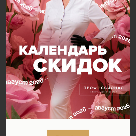
🍊 А из испанского бренда
Sesderma
очень рекомендуем
линейку C-VIT. Увлажняющий крем и флюид для сияния кожи
эффективно увлажняют кожу, борются со свободными
радикалами и защищают от воздействия вредных факторов
окружающей среды