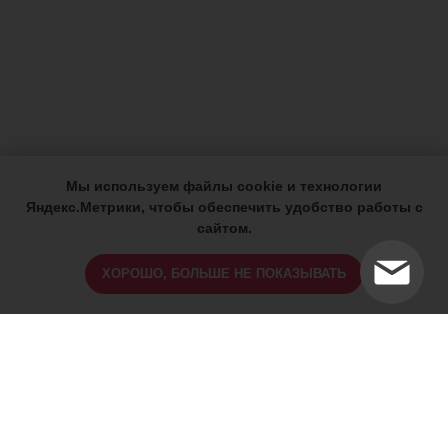
Мы используем файлы cookie и технологии
Яндекс.Метрики, чтобы обеспечить удобство работы с
сайтом.
ХОРОШО, БОЛЬШЕ НЕ ПОКАЗЫВАТЬ
ИМЕЮТСЯ ПРОТИВОПОКАЗАНИЯ,
ПРОКОНСУЛЬТИРУЙТЕСЬ СО
СПЕЦИАЛИСТОМ