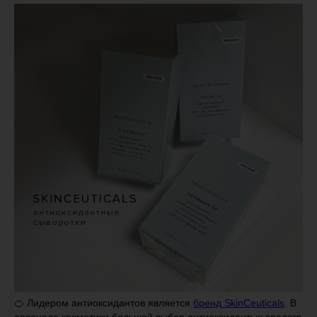
🍊 Лидером антиоксидантов является
бренд SkinCeuticals
. В
арсенале косметики большой выбор антиоксидантых средств