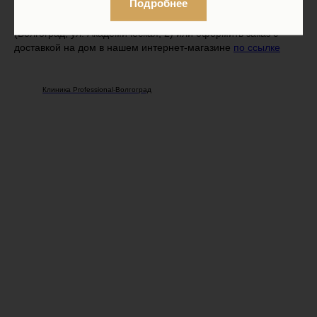
Подробнее
✔️ Вы можете приобрести косметику и забрать ее в клинике
(Волгоград, ул. Академическая, 2) или оформить заказ с
доставкой на дом в нашем интернет-магазине
по ссылке
Клиника Professional-Волгоград