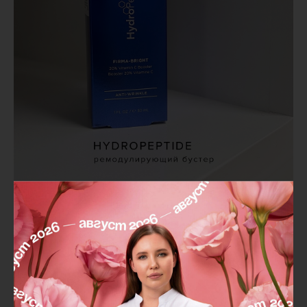
🍊 Неоспоримым антиоксидантом косметики
HydroPeptide
является FIRMA-BRIGHT Ремоделирующий бустер для
придания сияния и выравнивания микрорельефа кожи