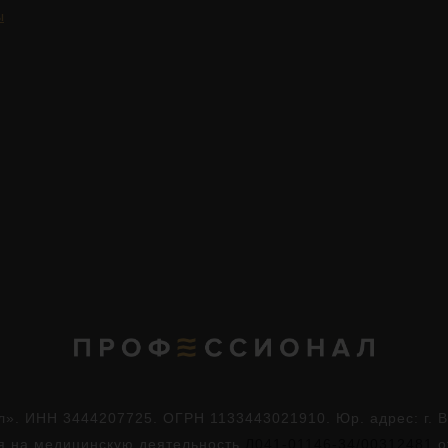
ы
. ИНН 3444207725. ОГРН 1133443021910. Юр. адрес: г. Во
ия на медицинскую деятельность
Л041-01146-34/00312481
о