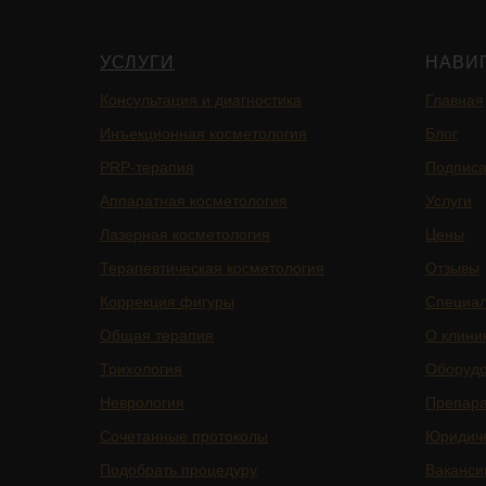
УСЛУГИ
НАВИ
Консультация и диагностика
Главная
Инъекционная косметология
Блог
PRP-терапия
Подписа
Аппаратная косметология
Услуги
Лазерная косметология
Цены
Терапевтическая косметология
Отзывы
Коррекция фигуры
Специа
Общая терапия
О клини
Трихология
Оборуд
Неврология
Препар
Сочетанные протоколы
Юридич
Подобрать процедуру
Ваканси