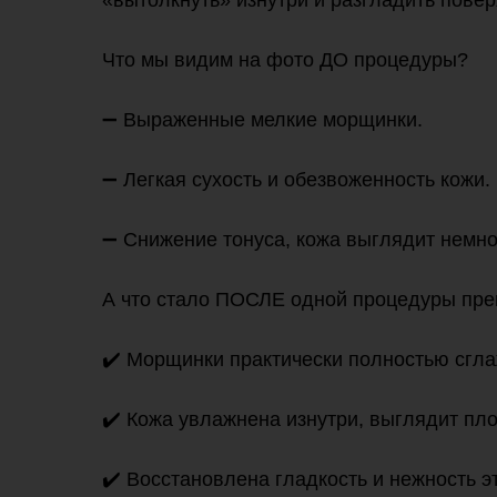
«вытолкнуть» изнутри и разгладить пове
Что мы видим на фото ДО процедуры?
➖ Выраженные мелкие морщинки.
➖ Легкая сухость и обезвоженность кожи.
➖ Снижение тонуса, кожа выглядит немно
А что стало ПОСЛЕ одной процедуры преп
✔️ Морщинки практически полностью сгл
✔️ Кожа увлажнена изнутри, выглядит пло
✔️ Восстановлена гладкость и нежность э