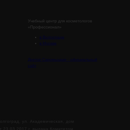
Учебный центр для косметологов
«Профессионал»
в Волгограде
в Москве
Доктор Саромыцкая - официальный
сайт
лгоград, ул. Академическая, дом
т 23.03.2017 г. выдана Комитетом