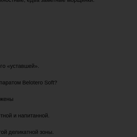
рхностные, едва заметные морщинки.
го «уставшей».
аратом Belotero Soft?
ажены
тной и напитанной.
той деликатной зоны.