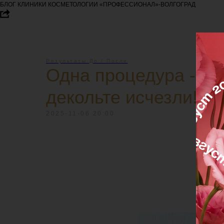
БЛОГ КЛИНИКИ КОСМЕТОЛОГИИ «ПРОФЕССИОНАЛ»-ВОЛГОГРАД
Результаты До / После
Одна процедура - и 
декольте исчезли! ✨
2025-11-06 20:00