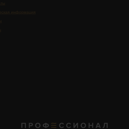
аты
еская информация
и
ы