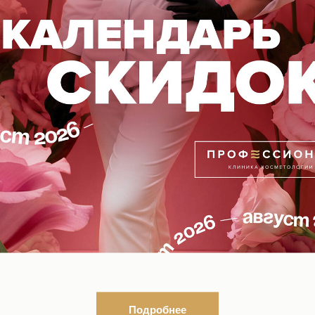
и лица держится от 2 лет
твует грандиозная скидка 30% на
ьтация специалиста
лефону, указанному на
нашем сайте
или
нсультанта
ВОПОКАЗАНИЯ, ПРОКОНСУЛЬТИРУЙТЕСЬ С
18+
Подробнее