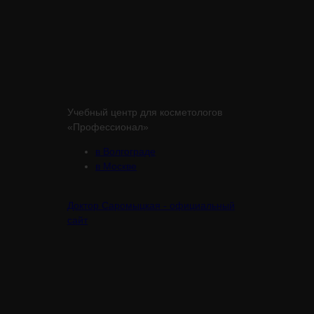
Учебный центр для косметологов
«Профессионал»
в Волгограде
в Москве
Доктор Саромыцкая - официальный
сайт