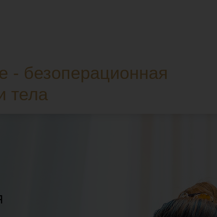
e - безоперационная
и тела