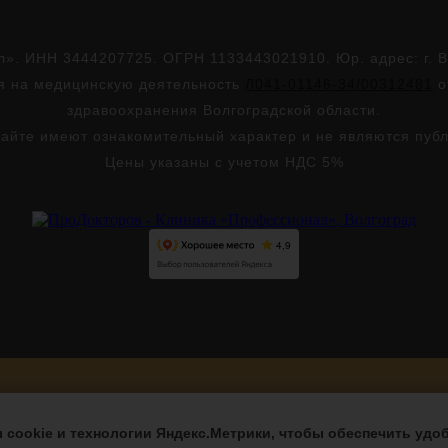
. ИНН 3444207725. ОГРН 1133443021910. Юр. адрес: г. Во
ия на медицинскую деятельность
Л041-01146-34/00312481
о
здравоохранения Волгоградской области.
айте имеют ознакомительный характер и не являются пуб
Цены указаны с учетом НДС 5%
Версия для слабовидящих
cookie и технологии Яндекс.Метрики, чтобы обеспечить удоб