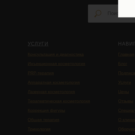
УСЛУГИ
НАВИ
Консультация и диагностика
Главная
Инъекционная косметология
Блог
PRP-терапия
Подписа
Аппаратная косметология
Услуги
Лазерная косметология
Цены
Терапевтическая косметология
Отзывы
Коррекция фигуры
Специа
Общая терапия
О клини
Трихология
Оборуд