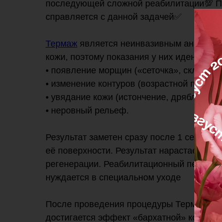
последующей сложной реабилитации💯 П
справляется с данной задачей✅
⠀
Термаж
является неинвазивным аналогом
кожи, поэтому показания у них идентичны
• появление морщин («сеточка», складки,
• изменение контуров (возрастной птоз, 
• увядание кожи (истончение, дряблость);
• неровный рельеф.
⠀
Результат заметен сразу после 1 сеанса❗
её поверхности. Результат нарастает по 
регенерации. Реабилитационный период о
нуждается в специальном уходе
⠀
После проведения процедуры Термаж раз
достигается эффект «бархатной» кожи. Ок