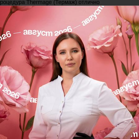
роцедура Thermage (Термаж) отлично
 пластической операции контурной подтяжки
:
 заломы);
смещение тканей от избытка объемов);
 👉🏻 Происходит уплотнение кожи, выравнивание
мере протекания естественных процессов
тсутсвует, а кожа после процедуры не
глаживаются морщины, подтягивается овал,
ончательный результат достигается за 2–4