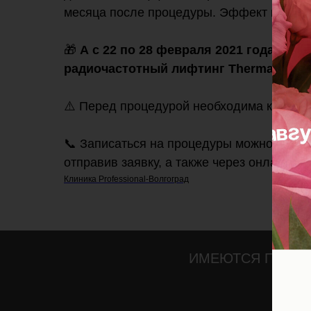
месяца после процедуры. Эффект подтяжк
⠀
🎁
А с 22 по 28 февраля 2021 года дейс
радиочастотный лифтинг Thermage
⠀
⚠️ Перед процедурой необходима консул
📞 Записаться на процедуры можно по те
отправив заявку, а также через онлайн-ко
Клиника Professional-Волгоград
ИМЕЮТСЯ ПРОТИ